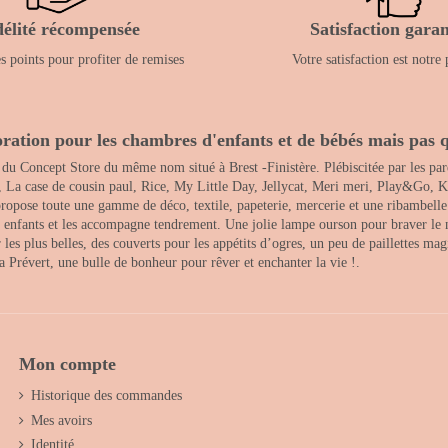
délité récompensée
Satisfaction garan
 points pour profiter de remises
Votre satisfaction est notre 
ration pour les chambres d'enfants et de bébés mais pas q
 du Concept Store du même nom situé à Brest -Finistère. Plébiscitée par les pare
, La case de cousin paul, Rice, My Little Day, Jellycat, Meri meri, Play&Go, K
opose toute une gamme de déco, textile, papeterie, mercerie et une ribambelle de
es enfants et les accompagne tendrement. Une jolie lampe ourson pour braver le 
s plus belles, des couverts pour les appétits d’ogres, un peu de paillettes magi
 la Prévert, une bulle de bonheur pour rêver et enchanter la vie !.
Mon compte
Historique des commandes
Mes avoirs
Identité