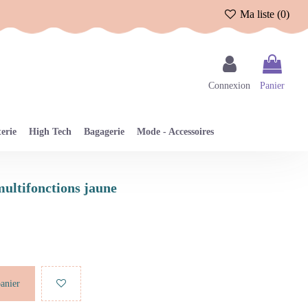
Ma liste (
0
)
Connexion
Panier
erie
High Tech
Bagagerie
Mode - Accessoires
multifonctions jaune
panier