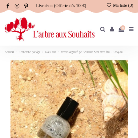
Ma liste (
0
)
Livraison (Offerte dès 100€)
0
Accueil
Recherche par âge
6 à 9 ans
Vernis argenté pelliculable Star avec étui- Rosajou