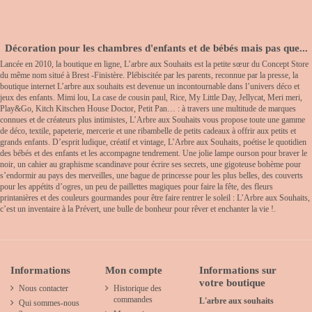
Décoration pour les chambres d'enfants et de bébés mais pas que...
Lancée en 2010, la boutique en ligne, L’arbre aux Souhaits est la petite sœur du Concept Store
du même nom situé à Brest -Finistère. Plébiscitée par les parents, reconnue par la presse, la
boutique internet L’arbre aux souhaits est devenue un incontournable dans l’univers déco et
jeux des enfants. Mimi lou, La case de cousin paul, Rice, My Little Day, Jellycat, Meri meri,
Play&Go, Kitch Kitschen House Doctor, Petit Pan… : à travers une multitude de marques
connues et de créateurs plus intimistes, L’Arbre aux Souhaits vous propose toute une gamme
de déco, textile, papeterie, mercerie et une ribambelle de petits cadeaux à offrir aux petits et
grands enfants. D’esprit ludique, créatif et vintage, L’Arbre aux Souhaits, poétise le quotidien
des bébés et des enfants et les accompagne tendrement. Une jolie lampe ourson pour braver le
noir, un cahier au graphisme scandinave pour écrire ses secrets, une gigoteuse bohème pour
s’endormir au pays des merveilles, une bague de princesse pour les plus belles, des couverts
pour les appétits d’ogres, un peu de paillettes magiques pour faire la fête, des fleurs
printanières et des couleurs gourmandes pour être faire rentrer le soleil : L’Arbre aux Souhaits,
c’est un inventaire à la Prévert, une bulle de bonheur pour rêver et enchanter la vie !.
Informations
Mon compte
Informations sur
votre boutique
Nous contacter
Historique des
commandes
L'arbre aux souhaits
Qui sommes-nous