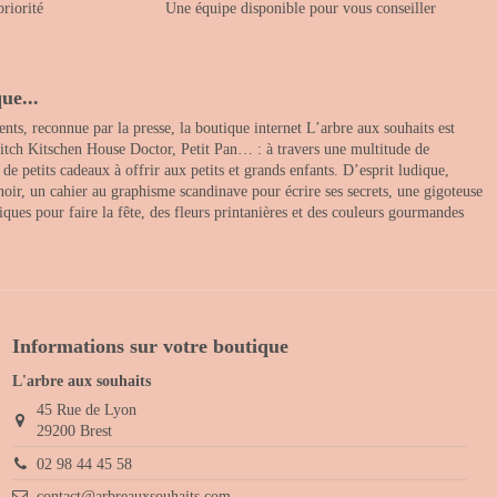
priorité
Une équipe disponible pour vous conseiller
ue...
nts, reconnue par la presse, la boutique internet L’arbre aux souhaits est
itch Kitschen House Doctor, Petit Pan… : à travers une multitude de
 petits cadeaux à offrir aux petits et grands enfants. D’esprit ludique,
noir, un cahier au graphisme scandinave pour écrire ses secrets, une gigoteuse
ques pour faire la fête, des fleurs printanières et des couleurs gourmandes
Informations sur votre boutique
L'arbre aux souhaits
45 Rue de Lyon
29200 Brest
02 98 44 45 58
contact@arbreauxsouhaits.com