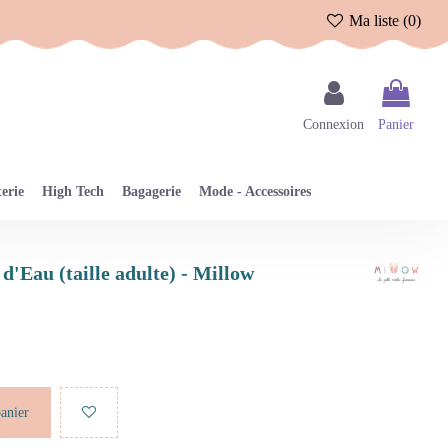
Ma liste (
0
)
Connexion
Panier
erie
High Tech
Bagagerie
Mode - Accessoires
 d'Eau (taille adulte) - Millow
panier