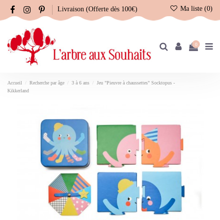
Ma liste (
0
)
Livraison (Offerte dès 100€)
0
Accueil
Recherche par âge
3 à 6 ans
Jeu "Pieuvre à chaussettes" Socktopus -
Kikkerland