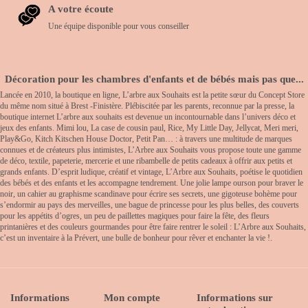
A votre écoute
Une équipe disponible pour vous conseiller
Décoration pour les chambres d'enfants et de bébés mais pas que...
Lancée en 2010, la boutique en ligne, L’arbre aux Souhaits est la petite sœur du Concept Store
du même nom situé à Brest -Finistère. Plébiscitée par les parents, reconnue par la presse, la
boutique internet L’arbre aux souhaits est devenue un incontournable dans l’univers déco et
jeux des enfants. Mimi lou, La case de cousin paul, Rice, My Little Day, Jellycat, Meri meri,
Play&Go, Kitch Kitschen House Doctor, Petit Pan… : à travers une multitude de marques
connues et de créateurs plus intimistes, L’Arbre aux Souhaits vous propose toute une gamme
de déco, textile, papeterie, mercerie et une ribambelle de petits cadeaux à offrir aux petits et
grands enfants. D’esprit ludique, créatif et vintage, L’Arbre aux Souhaits, poétise le quotidien
des bébés et des enfants et les accompagne tendrement. Une jolie lampe ourson pour braver le
noir, un cahier au graphisme scandinave pour écrire ses secrets, une gigoteuse bohème pour
s’endormir au pays des merveilles, une bague de princesse pour les plus belles, des couverts
pour les appétits d’ogres, un peu de paillettes magiques pour faire la fête, des fleurs
printanières et des couleurs gourmandes pour être faire rentrer le soleil : L’Arbre aux Souhaits,
c’est un inventaire à la Prévert, une bulle de bonheur pour rêver et enchanter la vie !.
Informations
Mon compte
Informations sur