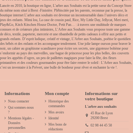
Lancée en 2010, la boutique en ligne, L’arbre aux Souhaits est la petite sœur du Concept Store
du même nom situé à Brest -Finistère. Plébiscitée par les parents, reconnue par la presse, la
boutique internet L’arbre aux souhaits est devenue un incontournable dans l’univers déco et
jeux des enfants. Mimi lou, La case de cousin paul, Rice, My Little Day, Jellycat, Meri meri,
Play&Go, Kitch Kitschen House Doctor, Petit Pan… : à travers une multitude de marques
connues et de créateurs plus intimistes, L’Arbre aux Souhaits vous propose toute une gamme
de déco, textile, papeterie, mercerie et une ribambelle de petits cadeaux à offrir aux petits et
grands enfants. D’esprit ludique, créatif et vintage, L’Arbre aux Souhaits, poétise le quotidien
des bébés et des enfants et les accompagne tendrement. Une jolie lampe ourson pour braver le
noir, un cahier au graphisme scandinave pour écrire ses secrets, une gigoteuse bohème pour
s’endormir au pays des merveilles, une bague de princesse pour les plus belles, des couverts
pour les appétits d’ogres, un peu de paillettes magiques pour faire la fête, des fleurs
printanières et des couleurs gourmandes pour être faire rentrer le soleil : L’Arbre aux Souhaits,
c’est un inventaire à la Prévert, une bulle de bonheur pour rêver et enchanter la vie !.
Informations
Mon compte
Informations sur
votre boutique
Nous contacter
Historique des
commandes
L'arbre aux souhaits
Qui sommes-nous
?
Mes avoirs
45 Rue de Lyon
29200 Brest
Mentions légales -
Identité
Données
Mes bons de
02 98 44 45 58
personnelles
réductions