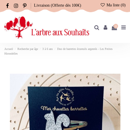
Ma liste (
0
)
Livraison (Offerte dès 100€)
0
Accueil
Recherche par âge
3 à 6 ans
Duo de barrettes écureuils argentés - Les Petites
Hirondelles