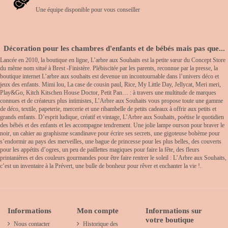
Une équipe disponible pour vous conseiller
Décoration pour les chambres d'enfants et de bébés mais pas que...
Lancée en 2010, la boutique en ligne, L’arbre aux Souhaits est la petite sœur du Concept Store
du même nom situé à Brest -Finistère. Plébiscitée par les parents, reconnue par la presse, la
boutique internet L’arbre aux souhaits est devenue un incontournable dans l’univers déco et
jeux des enfants. Mimi lou, La case de cousin paul, Rice, My Little Day, Jellycat, Meri meri,
Play&Go, Kitch Kitschen House Doctor, Petit Pan… : à travers une multitude de marques
connues et de créateurs plus intimistes, L’Arbre aux Souhaits vous propose toute une gamme
de déco, textile, papeterie, mercerie et une ribambelle de petits cadeaux à offrir aux petits et
grands enfants. D’esprit ludique, créatif et vintage, L’Arbre aux Souhaits, poétise le quotidien
des bébés et des enfants et les accompagne tendrement. Une jolie lampe ourson pour braver le
noir, un cahier au graphisme scandinave pour écrire ses secrets, une gigoteuse bohème pour
s’endormir au pays des merveilles, une bague de princesse pour les plus belles, des couverts
pour les appétits d’ogres, un peu de paillettes magiques pour faire la fête, des fleurs
printanières et des couleurs gourmandes pour être faire rentrer le soleil : L’Arbre aux Souhaits,
c’est un inventaire à la Prévert, une bulle de bonheur pour rêver et enchanter la vie !.
Informations
Mon compte
Informations sur
votre boutique
Nous contacter
Historique des