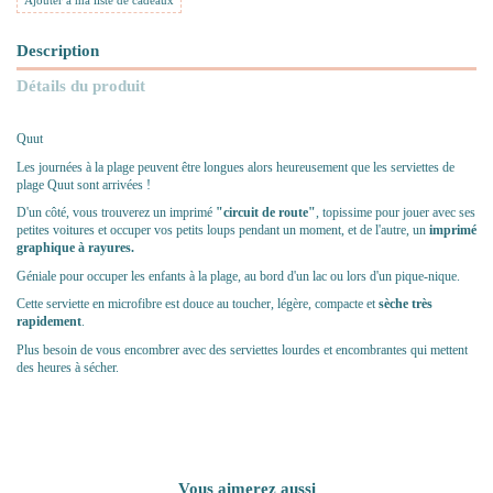
Ajouter à ma liste de cadeaux
Description
Détails du produit
Quut
Les journées à la plage peuvent être longues alors heureusement que les serviettes de
plage Quut sont arrivées !
D'un côté, vous trouverez un imprimé
"circuit de route"
, topissime pour jouer avec ses
petites voitures et occuper vos petits loups pendant un moment, et de l'autre, un
imprimé
graphique à rayures.
Géniale pour occuper les enfants à la plage, au bord d'un lac ou lors d'un pique-nique.
Cette serviette en microfibre est douce au toucher, légère, compacte et
sèche très
rapidement
.
Plus besoin de vous encombrer avec des serviettes lourdes et encombrantes qui mettent
des heures à sécher.
Vous aimerez aussi