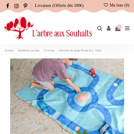
Ma liste (
0
)
Livraison (Offerte dès 100€)
0
Accueil
Recherche par âge
3 à 6 ans
Serviette de plage Route (L) - Quut