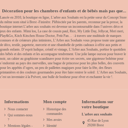
Décoration pour les chambres d'enfants et de bébés mais pas que...
Lancée en 2010, la boutique en ligne, L’arbre aux Souhaits est la petite sœur du Concept Store
du même nom situé à Brest -Finistère. Plébiscitée par les parents, reconnue par la presse, la
boutique internet L’arbre aux souhaits est devenue un incontournable dans l’univers déco et
jeux des enfants. Mimi lou, La case de cousin paul, Rice, My Little Day, Jellycat, Meri meri,
Play&Go, Kitch Kitschen House Doctor, Petit Pan… : à travers une multitude de marques
connues et de créateurs plus intimistes, L’Arbre aux Souhaits vous propose toute une gamme
de déco, textile, papeterie, mercerie et une ribambelle de petits cadeaux à offrir aux petits et
grands enfants. D’esprit ludique, créatif et vintage, L’Arbre aux Souhaits, poétise le quotidien
des bébés et des enfants et les accompagne tendrement. Une jolie lampe ourson pour braver le
noir, un cahier au graphisme scandinave pour écrire ses secrets, une gigoteuse bohème pour
s’endormir au pays des merveilles, une bague de princesse pour les plus belles, des couverts
pour les appétits d’ogres, un peu de paillettes magiques pour faire la fête, des fleurs
printanières et des couleurs gourmandes pour être faire rentrer le soleil : L’Arbre aux Souhaits,
c’est un inventaire à la Prévert, une bulle de bonheur pour rêver et enchanter la vie !.
Informations
Mon compte
Informations sur
votre boutique
Nous contacter
Historique des
commandes
L'arbre aux souhaits
Qui sommes-nous
?
Mes avoirs
45 Rue de Lyon
29200 Brest
Mentions légales -
Identité