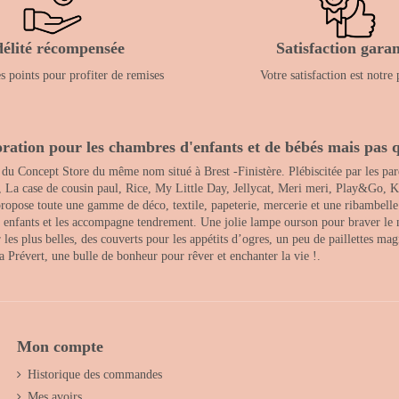
délité récompensée
Satisfaction garan
 points pour profiter de remises
Votre satisfaction est notre 
ration pour les chambres d'enfants et de bébés mais pas q
 du Concept Store du même nom situé à Brest -Finistère. Plébiscitée par les pare
, La case de cousin paul, Rice, My Little Day, Jellycat, Meri meri, Play&Go, K
opose toute une gamme de déco, textile, papeterie, mercerie et une ribambelle de
es enfants et les accompagne tendrement. Une jolie lampe ourson pour braver le 
s plus belles, des couverts pour les appétits d’ogres, un peu de paillettes magi
 la Prévert, une bulle de bonheur pour rêver et enchanter la vie !.
Mon compte
Historique des commandes
Mes avoirs