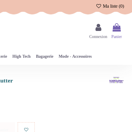
Ma liste (
0
)
Connexion
Panier
erie
High Tech
Bagagerie
Mode - Accessoires
kutter
panier