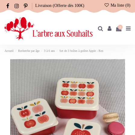
Ma liste (
0
)
Livraison (Offerte dès 100€)
0
Accueil
Recherche par âge
3 à 6 ans
Set de 3 boîtes à goûter Apple - Rex