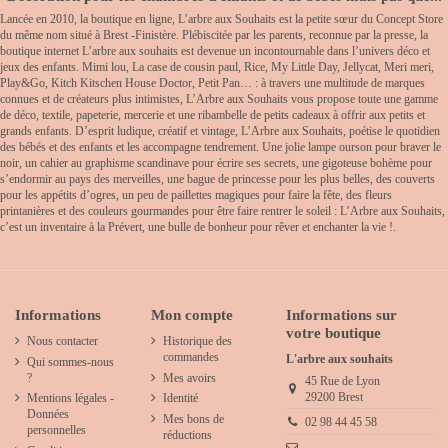
Lancée en 2010, la boutique en ligne, L’arbre aux Souhaits est la petite sœur du Concept Store
du même nom situé à Brest -Finistère. Plébiscitée par les parents, reconnue par la presse, la
boutique internet L’arbre aux souhaits est devenue un incontournable dans l’univers déco et
jeux des enfants. Mimi lou, La case de cousin paul, Rice, My Little Day, Jellycat, Meri meri,
Play&Go, Kitch Kitschen House Doctor, Petit Pan… : à travers une multitude de marques
connues et de créateurs plus intimistes, L’Arbre aux Souhaits vous propose toute une gamme
de déco, textile, papeterie, mercerie et une ribambelle de petits cadeaux à offrir aux petits et
grands enfants. D’esprit ludique, créatif et vintage, L’Arbre aux Souhaits, poétise le quotidien
des bébés et des enfants et les accompagne tendrement. Une jolie lampe ourson pour braver le
noir, un cahier au graphisme scandinave pour écrire ses secrets, une gigoteuse bohème pour
s’endormir au pays des merveilles, une bague de princesse pour les plus belles, des couverts
pour les appétits d’ogres, un peu de paillettes magiques pour faire la fête, des fleurs
printanières et des couleurs gourmandes pour être faire rentrer le soleil : L’Arbre aux Souhaits,
c’est un inventaire à la Prévert, une bulle de bonheur pour rêver et enchanter la vie !.
Informations
Mon compte
Informations sur
votre boutique
Nous contacter
Historique des
commandes
L'arbre aux souhaits
Qui sommes-nous
?
Mes avoirs
45 Rue de Lyon
29200 Brest
Mentions légales -
Identité
Données
Mes bons de
02 98 44 45 58
personnelles
réductions