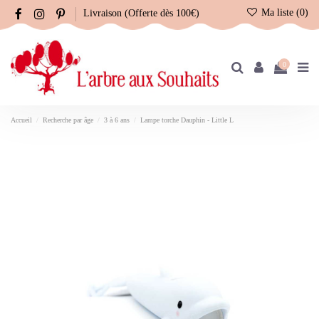
Ma liste (
0
)
Livraison (Offerte dès 100€)
0
Accueil
Recherche par âge
3 à 6 ans
Lampe torche Dauphin - Little L