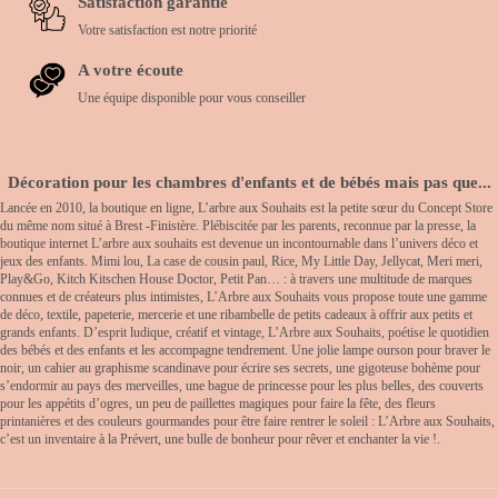
Satisfaction garantie
Votre satisfaction est notre priorité
A votre écoute
Une équipe disponible pour vous conseiller
Décoration pour les chambres d'enfants et de bébés mais pas que...
Lancée en 2010, la boutique en ligne, L’arbre aux Souhaits est la petite sœur du Concept Store
du même nom situé à Brest -Finistère. Plébiscitée par les parents, reconnue par la presse, la
boutique internet L’arbre aux souhaits est devenue un incontournable dans l’univers déco et
jeux des enfants. Mimi lou, La case de cousin paul, Rice, My Little Day, Jellycat, Meri meri,
Play&Go, Kitch Kitschen House Doctor, Petit Pan… : à travers une multitude de marques
connues et de créateurs plus intimistes, L’Arbre aux Souhaits vous propose toute une gamme
de déco, textile, papeterie, mercerie et une ribambelle de petits cadeaux à offrir aux petits et
grands enfants. D’esprit ludique, créatif et vintage, L’Arbre aux Souhaits, poétise le quotidien
des bébés et des enfants et les accompagne tendrement. Une jolie lampe ourson pour braver le
noir, un cahier au graphisme scandinave pour écrire ses secrets, une gigoteuse bohème pour
s’endormir au pays des merveilles, une bague de princesse pour les plus belles, des couverts
pour les appétits d’ogres, un peu de paillettes magiques pour faire la fête, des fleurs
printanières et des couleurs gourmandes pour être faire rentrer le soleil : L’Arbre aux Souhaits,
c’est un inventaire à la Prévert, une bulle de bonheur pour rêver et enchanter la vie !.