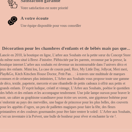
Satisfaction garantie
Votre satisfaction est notre priorité
A votre écoute
Une équipe disponible pour vous conseiller
Décoration pour les chambres d'enfants et de bébés mais pas que...
Lancée en 2010, la boutique en ligne, L’arbre aux Souhaits est la petite sœur du Concept Store
du même nom situé à Brest -Finistère. Plébiscitée par les parents, reconnue par la presse, la
boutique internet L’arbre aux souhaits est devenue un incontournable dans l’univers déco et
jeux des enfants. Mimi lou, La case de cousin paul, Rice, My Little Day, Jellycat, Meri meri,
Play&Go, Kitch Kitschen House Doctor, Petit Pan… : à travers une multitude de marques
connues et de créateurs plus intimistes, L’Arbre aux Souhaits vous propose toute une gamme
de déco, textile, papeterie, mercerie et une ribambelle de petits cadeaux à offrir aux petits et
grands enfants. D’esprit ludique, créatif et vintage, L’Arbre aux Souhaits, poétise le quotidien
des bébés et des enfants et les accompagne tendrement. Une jolie lampe ourson pour braver le
noir, un cahier au graphisme scandinave pour écrire ses secrets, une gigoteuse bohème pour
s’endormir au pays des merveilles, une bague de princesse pour les plus belles, des couverts
pour les appétits d’ogres, un peu de paillettes magiques pour faire la fête, des fleurs
printanières et des couleurs gourmandes pour être faire rentrer le soleil : L’Arbre aux Souhaits,
c’est un inventaire à la Prévert, une bulle de bonheur pour rêver et enchanter la vie !.