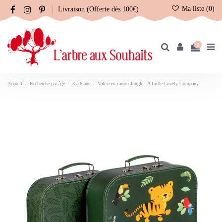
Ma liste (
0
)
Livraison (Offerte dès 100€)
0
Accueil
Recherche par âge
3 à 6 ans
Valise en carton Jungle - A Little Lovely Company