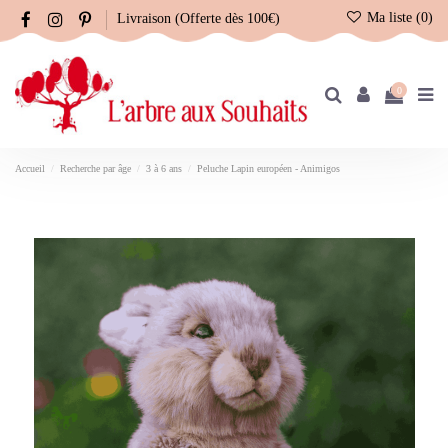
Ma liste (
0
)
Livraison (Offerte dès 100€)
0
Accueil
Recherche par âge
3 à 6 ans
Peluche Lapin européen - Animigos