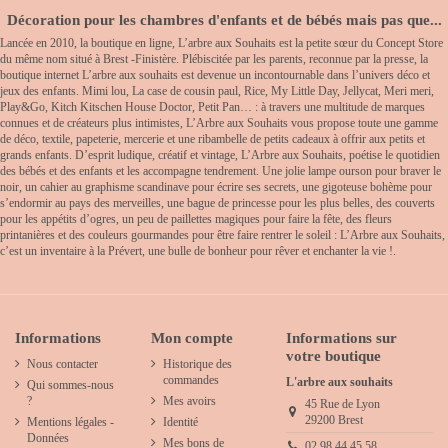
Décoration pour les chambres d'enfants et de bébés mais pas que...
Lancée en 2010, la boutique en ligne, L’arbre aux Souhaits est la petite sœur du Concept Store
du même nom situé à Brest -Finistère. Plébiscitée par les parents, reconnue par la presse, la
boutique internet L’arbre aux souhaits est devenue un incontournable dans l’univers déco et
jeux des enfants. Mimi lou, La case de cousin paul, Rice, My Little Day, Jellycat, Meri meri,
Play&Go, Kitch Kitschen House Doctor, Petit Pan… : à travers une multitude de marques
connues et de créateurs plus intimistes, L’Arbre aux Souhaits vous propose toute une gamme
de déco, textile, papeterie, mercerie et une ribambelle de petits cadeaux à offrir aux petits et
grands enfants. D’esprit ludique, créatif et vintage, L’Arbre aux Souhaits, poétise le quotidien
des bébés et des enfants et les accompagne tendrement. Une jolie lampe ourson pour braver le
noir, un cahier au graphisme scandinave pour écrire ses secrets, une gigoteuse bohème pour
s’endormir au pays des merveilles, une bague de princesse pour les plus belles, des couverts
pour les appétits d’ogres, un peu de paillettes magiques pour faire la fête, des fleurs
printanières et des couleurs gourmandes pour être faire rentrer le soleil : L’Arbre aux Souhaits,
c’est un inventaire à la Prévert, une bulle de bonheur pour rêver et enchanter la vie !.
Informations
Mon compte
Informations sur
votre boutique
Nous contacter
Historique des
commandes
L'arbre aux souhaits
Qui sommes-nous
?
Mes avoirs
45 Rue de Lyon
29200 Brest
Mentions légales -
Identité
Données
Mes bons de
02 98 44 45 58