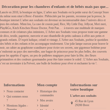
Décoration pour les chambres d'enfants et de bébés mais pas que...
Lancée en 2010, la boutique en ligne, L’arbre aux Souhaits est la petite sœur du Concept Store
du même nom situé à Brest -Finistère. Plébiscitée par les parents, reconnue par la presse, la
boutique internet L’arbre aux souhaits est devenue un incontournable dans l’univers déco et
jeux des enfants. Mimi lou, La case de cousin paul, Rice, My Little Day, Jellycat, Meri meri,
Play&Go, Kitch Kitschen House Doctor, Petit Pan… : à travers une multitude de marques
connues et de créateurs plus intimistes, L’Arbre aux Souhaits vous propose toute une gamme
de déco, textile, papeterie, mercerie et une ribambelle de petits cadeaux à offrir aux petits et
grands enfants. D’esprit ludique, créatif et vintage, L’Arbre aux Souhaits, poétise le quotidien
des bébés et des enfants et les accompagne tendrement. Une jolie lampe ourson pour braver le
noir, un cahier au graphisme scandinave pour écrire ses secrets, une gigoteuse bohème pour
s’endormir au pays des merveilles, une bague de princesse pour les plus belles, des couverts
pour les appétits d’ogres, un peu de paillettes magiques pour faire la fête, des fleurs
printanières et des couleurs gourmandes pour être faire rentrer le soleil : L’Arbre aux Souhaits,
c’est un inventaire à la Prévert, une bulle de bonheur pour rêver et enchanter la vie !.
Informations
Mon compte
Informations sur
votre boutique
Nous contacter
Historique des
commandes
L'arbre aux souhaits
Qui sommes-nous
?
Mes avoirs
45 Rue de Lyon
29200 Brest
Mentions légales -
Identité
Données