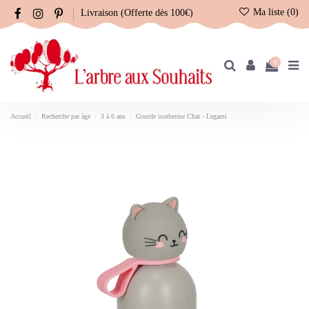
Ma liste (
0
)
Livraison (Offerte dès 100€)
0
Accueil
Recherche par âge
3 à 6 ans
Gourde isotherme Chat - Legami