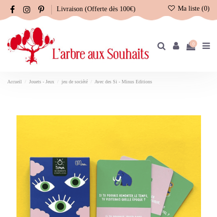
Ma liste (
0
)
Livraison (Offerte dès 100€)
0
Accueil
Jouets - Jeux
jeu de société
Avec des Si - Minus Editions