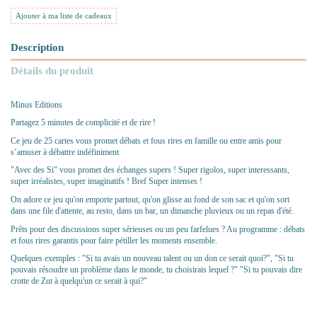
Ajouter à ma liste de cadeaux
Description
Détails du produit
Minus Editions
Partagez 5 minutes de complicité et de rire !
Ce jeu de 25 cartes vous promet débats et fous rires en famille ou entre amis pour
s’amuser à débattre indéfiniment
"Avec des Si" vous promet des échanges supers ! Super rigolos, super interessants,
super irréalistes, super imaginatifs ! Bref Super intenses !
On adore ce jeu qu'on emporte partout, qu'on glisse au fond de son sac et qu'on sort
dans une file d'attente, au resto, dans un bar, un dimanche pluvieux ou un repas d'été.
Prêts pour des discussions super sérieuses ou un peu farfelues ? Au programme : débats
et fous rires garantis pour faire pétiller les moments ensemble.
Quelques exemples : "Si tu avais un nouveau talent ou un don ce serait quoi?", "Si tu
pouvais résoudre un problème dans le monde, tu choisirais lequel ?" "Si tu pouvais dire
crotte de Zut à quelqu'un ce serait à qui?"