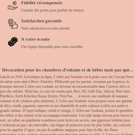
Fidélité récompensée
Cumuler des points pour profiter de remises
Satisfaction garantie
Votre satisfaction est notre priorité
A votre écoute
Une équipe disponible pour vous conseiller
Décoration pour les chambres d'enfants et de bébés mais pas que...
Lancée en 2010, la boutique en ligne, L’arbre aux Souhaits est la petite sœur du Concept Store
du même nom situé à Brest -Finistère. Plébiscitée par les parents, reconnue par la presse, la
boutique internet L’arbre aux souhaits est devenue un incontournable dans l’univers déco et
jeux des enfants. Mimi lou, La case de cousin paul, Rice, My Little Day, Jellycat, Meri meri,
Play&Go, Kitch Kitschen House Doctor, Petit Pan… : à travers une multitude de marques
connues et de créateurs plus intimistes, L’Arbre aux Souhaits vous propose toute une gamme
de déco, textile, papeterie, mercerie et une ribambelle de petits cadeaux à offrir aux petits et
grands enfants. D’esprit ludique, créatif et vintage, L’Arbre aux Souhaits, poétise le quotidien
des bébés et des enfants et les accompagne tendrement. Une jolie lampe ourson pour braver le
noir, un cahier au graphisme scandinave pour écrire ses secrets, une gigoteuse bohème pour
s’endormir au pays des merveilles, une bague de princesse pour les plus belles, des couverts
pour les appétits d’ogres, un peu de paillettes magiques pour faire la fête, des fleurs
printanières et des couleurs gourmandes pour être faire rentrer le soleil : L’Arbre aux Souhaits,