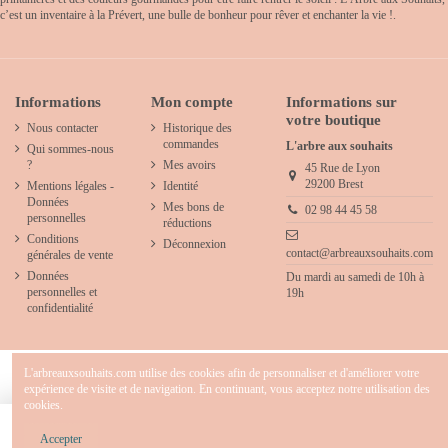
c’est un inventaire à la Prévert, une bulle de bonheur pour rêver et enchanter la vie !.
Informations
Mon compte
Informations sur
votre boutique
Nous contacter
Historique des
commandes
L'arbre aux souhaits
Qui sommes-nous
?
Mes avoirs
45 Rue de Lyon
29200 Brest
Mentions légales -
Identité
Données
Mes bons de
02 98 44 45 58
personnelles
réductions
Conditions
Déconnexion
contact@arbreauxsouhaits.com
générales de vente
Données
Du mardi au samedi de 10h à
personnelles et
19h
confidentialité
L'arbreauxsouhaits.com utilise des cookies afin de personnaliser et d'améliorer votre
expérience de visite et de navigation. En continuant, vous acceptez notre utilisation des
cookies.
2025 - L'arbre aux souhaits - Concept store créatif & décoration pour chambre d' enfants
- Tous droits réservés.
Ajouter au panier
Accepter