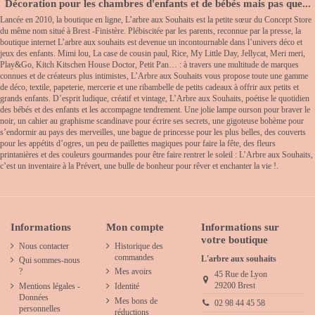
Décoration pour les chambres d'enfants et de bébés mais pas que...
Lancée en 2010, la boutique en ligne, L’arbre aux Souhaits est la petite sœur du Concept Store
du même nom situé à Brest -Finistère. Plébiscitée par les parents, reconnue par la presse, la
boutique internet L’arbre aux souhaits est devenue un incontournable dans l’univers déco et
jeux des enfants. Mimi lou, La case de cousin paul, Rice, My Little Day, Jellycat, Meri meri,
Play&Go, Kitch Kitschen House Doctor, Petit Pan… : à travers une multitude de marques
connues et de créateurs plus intimistes, L’Arbre aux Souhaits vous propose toute une gamme
de déco, textile, papeterie, mercerie et une ribambelle de petits cadeaux à offrir aux petits et
grands enfants. D’esprit ludique, créatif et vintage, L’Arbre aux Souhaits, poétise le quotidien
des bébés et des enfants et les accompagne tendrement. Une jolie lampe ourson pour braver le
noir, un cahier au graphisme scandinave pour écrire ses secrets, une gigoteuse bohème pour
s’endormir au pays des merveilles, une bague de princesse pour les plus belles, des couverts
pour les appétits d’ogres, un peu de paillettes magiques pour faire la fête, des fleurs
printanières et des couleurs gourmandes pour être faire rentrer le soleil : L’Arbre aux Souhaits,
c’est un inventaire à la Prévert, une bulle de bonheur pour rêver et enchanter la vie !.
Informations
Mon compte
Informations sur
votre boutique
Nous contacter
Historique des
commandes
L'arbre aux souhaits
Qui sommes-nous
?
Mes avoirs
45 Rue de Lyon
29200 Brest
Mentions légales -
Identité
Données
Mes bons de
02 98 44 45 58
personnelles
réductions