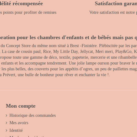
délité récompensée
Satisfaction garan
 points pour profiter de remises
Votre satisfaction est notre 
ration pour les chambres d'enfants et de bébés mais pas q
 du Concept Store du même nom situé à Brest -Finistère. Plébiscitée par les pare
, La case de cousin paul, Rice, My Little Day, Jellycat, Meri meri, Play&Go, K
opose toute une gamme de déco, textile, papeterie, mercerie et une ribambelle de
es enfants et les accompagne tendrement. Une jolie lampe ourson pour braver le 
s plus belles, des couverts pour les appétits d’ogres, un peu de paillettes magi
 la Prévert, une bulle de bonheur pour rêver et enchanter la vie !.
Mon compte
Historique des commandes
Mes avoirs
Identité