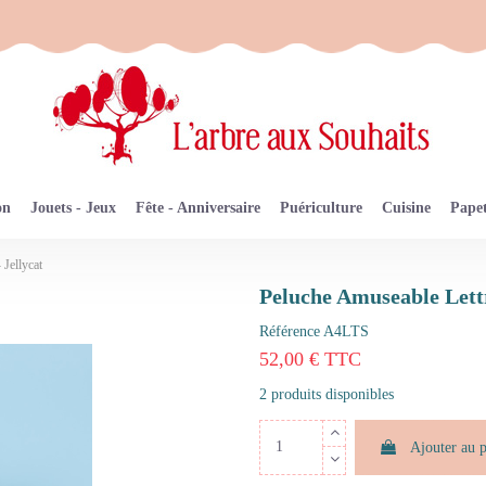
on
Jouets - Jeux
Fête - Anniversaire
Puériculture
Cuisine
Papet
 Jellycat
Peluche Amuseable Lettr
Référence
A4LTS
52,00 € TTC
2 produits disponibles
Ajouter au 