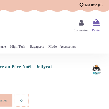
Ma liste (
0
)
Connexion
Panier
erie
High Tech
Bagagerie
Mode - Accessoires
e au Père Noël - Jellycat
panier