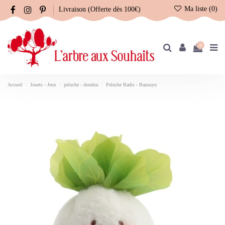
Ma liste (
0
)
Livraison (Offerte dès 100€)
0
Accueil
Jouets - Jeux
peluche - doudou
Peluche Radis - Bazuuyu