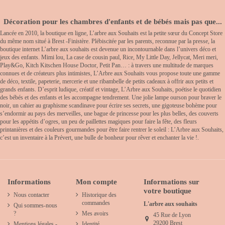
Décoration pour les chambres d'enfants et de bébés mais pas que...
Lancée en 2010, la boutique en ligne, L’arbre aux Souhaits est la petite sœur du Concept Store
du même nom situé à Brest -Finistère. Plébiscitée par les parents, reconnue par la presse, la
boutique internet L’arbre aux souhaits est devenue un incontournable dans l’univers déco et
jeux des enfants. Mimi lou, La case de cousin paul, Rice, My Little Day, Jellycat, Meri meri,
Play&Go, Kitch Kitschen House Doctor, Petit Pan… : à travers une multitude de marques
connues et de créateurs plus intimistes, L’Arbre aux Souhaits vous propose toute une gamme
de déco, textile, papeterie, mercerie et une ribambelle de petits cadeaux à offrir aux petits et
grands enfants. D’esprit ludique, créatif et vintage, L’Arbre aux Souhaits, poétise le quotidien
des bébés et des enfants et les accompagne tendrement. Une jolie lampe ourson pour braver le
noir, un cahier au graphisme scandinave pour écrire ses secrets, une gigoteuse bohème pour
s’endormir au pays des merveilles, une bague de princesse pour les plus belles, des couverts
pour les appétits d’ogres, un peu de paillettes magiques pour faire la fête, des fleurs
printanières et des couleurs gourmandes pour être faire rentrer le soleil : L’Arbre aux Souhaits,
c’est un inventaire à la Prévert, une bulle de bonheur pour rêver et enchanter la vie !.
Informations
Mon compte
Informations sur
votre boutique
Nous contacter
Historique des
commandes
L'arbre aux souhaits
Qui sommes-nous
?
Mes avoirs
45 Rue de Lyon
29200 Brest
Mentions légales -
Identité