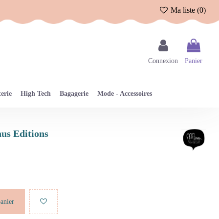
Ma liste (
0
)
Connexion
Panier
erie
High Tech
Bagagerie
Mode - Accessoires
nus Editions
panier