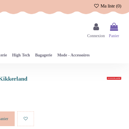
Ma liste (
0
)
Connexion
Panier
erie
High Tech
Bagagerie
Mode - Accessoires
 Kikkerland
panier