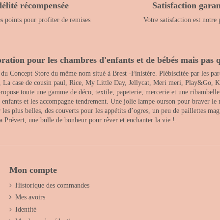
délité récompensée
Satisfaction garan
 points pour profiter de remises
Votre satisfaction est notre 
ration pour les chambres d'enfants et de bébés mais pas q
 du Concept Store du même nom situé à Brest -Finistère. Plébiscitée par les pare
, La case de cousin paul, Rice, My Little Day, Jellycat, Meri meri, Play&Go, K
opose toute une gamme de déco, textile, papeterie, mercerie et une ribambelle de
es enfants et les accompagne tendrement. Une jolie lampe ourson pour braver le 
s plus belles, des couverts pour les appétits d’ogres, un peu de paillettes magi
 la Prévert, une bulle de bonheur pour rêver et enchanter la vie !.
Mon compte
Historique des commandes
Mes avoirs
Identité