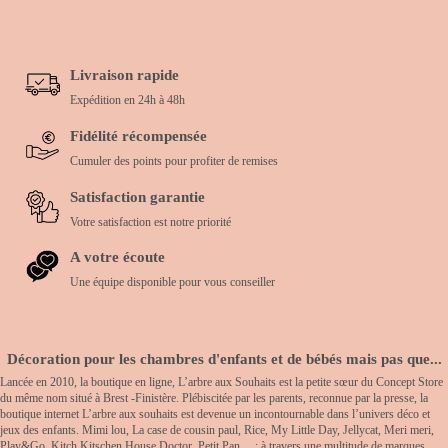
Livraison rapide
Expédition en 24h à 48h
Fidélité récompensée
Cumuler des points pour profiter de remises
Satisfaction garantie
Votre satisfaction est notre priorité
A votre écoute
Une équipe disponible pour vous conseiller
Décoration pour les chambres d'enfants et de bébés mais pas que...
Lancée en 2010, la boutique en ligne, L’arbre aux Souhaits est la petite sœur du Concept Store
du même nom situé à Brest -Finistère. Plébiscitée par les parents, reconnue par la presse, la
boutique internet L’arbre aux souhaits est devenue un incontournable dans l’univers déco et
jeux des enfants. Mimi lou, La case de cousin paul, Rice, My Little Day, Jellycat, Meri meri,
Play&Go, Kitch Kitschen House Doctor, Petit Pan… : à travers une multitude de marques