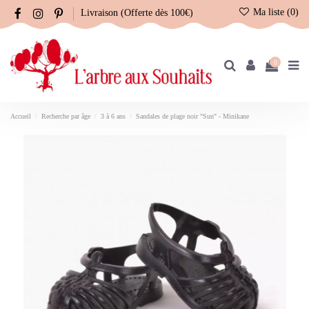
Ma liste (
0
)
Livraison (Offerte dès 100€)
0
Accueil
Recherche par âge
3 à 6 ans
Sandales de plage noir "Sun" - Minikane