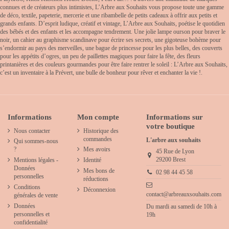
connues et de créateurs plus intimistes, L’Arbre aux Souhaits vous propose toute une gamme
de déco, textile, papeterie, mercerie et une ribambelle de petits cadeaux à offrir aux petits et
grands enfants. D’esprit ludique, créatif et vintage, L’Arbre aux Souhaits, poétise le quotidien
des bébés et des enfants et les accompagne tendrement. Une jolie lampe ourson pour braver le
noir, un cahier au graphisme scandinave pour écrire ses secrets, une gigoteuse bohème pour
s’endormir au pays des merveilles, une bague de princesse pour les plus belles, des couverts
pour les appétits d’ogres, un peu de paillettes magiques pour faire la fête, des fleurs
printanières et des couleurs gourmandes pour être faire rentrer le soleil : L’Arbre aux Souhaits,
c’est un inventaire à la Prévert, une bulle de bonheur pour rêver et enchanter la vie !.
Informations
Mon compte
Informations sur
votre boutique
Nous contacter
Historique des
commandes
L'arbre aux souhaits
Qui sommes-nous
?
Mes avoirs
45 Rue de Lyon
29200 Brest
Mentions légales -
Identité
Données
Mes bons de
02 98 44 45 58
personnelles
réductions
Conditions
Déconnexion
contact@arbreauxsouhaits.com
générales de vente
Données
Du mardi au samedi de 10h à
personnelles et
19h
confidentialité