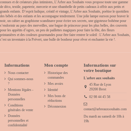
connues et de créateurs plus intimistes, L’Arbre aux Souhaits vous propose toute une gamme
de déco, textile, papeterie, mercerie et une ribambelle de petits cadeaux à offrir aux petits et
grands enfants. D’esprit ludique, créatif et vintage, L’Arbre aux Souhaits, poétise le quotidien
des bébés et des enfants et les accompagne tendrement. Une jolie lampe ourson pour braver le
noir, un cahier au graphisme scandinave pour écrire ses secrets, une gigoteuse bohème pour
s’endormir au pays des merveilles, une bague de princesse pour les plus belles, des couverts
pour les appétits d’ogres, un peu de paillettes magiques pour faire la fête, des fleurs
printanières et des couleurs gourmandes pour être faire rentrer le soleil : L’Arbre aux Souhaits,
c’est un inventaire à la Prévert, une bulle de bonheur pour rêver et enchanter la vie !.
Informations
Mon compte
Informations sur
votre boutique
Nous contacter
Historique des
commandes
L'arbre aux souhaits
Qui sommes-nous
?
Mes avoirs
45 Rue de Lyon
29200 Brest
Mentions légales -
Identité
Données
Mes bons de
02 98 44 45 58
personnelles
réductions
Conditions
Déconnexion
contact@arbreauxsouhaits.com
générales de vente
Données
Du mardi au samedi de 10h à
personnelles et
19h
confidentialité