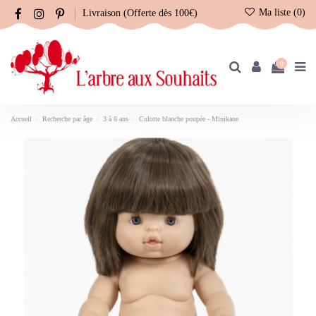
Ma liste (
0
)
Livraison (Offerte dès 100€)
0
Accueil
Recherche par âge
3 à 6 ans
Culotte blanche poupée - Minikane