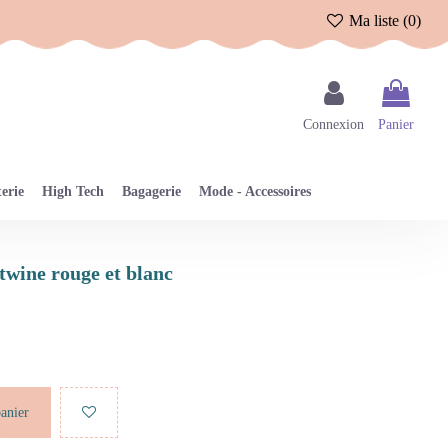
Ma liste (
0
)
Connexion
Panier
erie
High Tech
Bagagerie
Mode - Accessoires
s twine rouge et blanc
panier