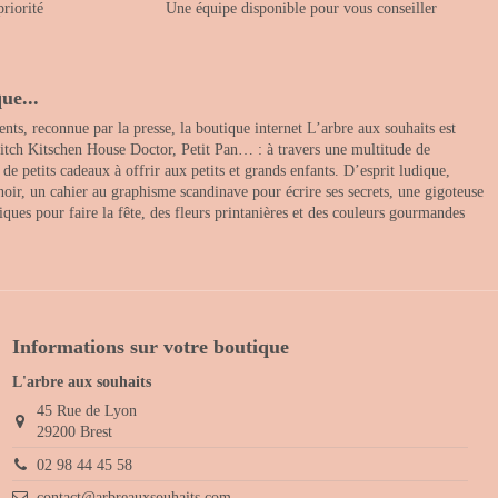
priorité
Une équipe disponible pour vous conseiller
ue...
nts, reconnue par la presse, la boutique internet L’arbre aux souhaits est
itch Kitschen House Doctor, Petit Pan… : à travers une multitude de
 petits cadeaux à offrir aux petits et grands enfants. D’esprit ludique,
noir, un cahier au graphisme scandinave pour écrire ses secrets, une gigoteuse
ques pour faire la fête, des fleurs printanières et des couleurs gourmandes
Informations sur votre boutique
L'arbre aux souhaits
45 Rue de Lyon
29200 Brest
02 98 44 45 58
contact@arbreauxsouhaits.com