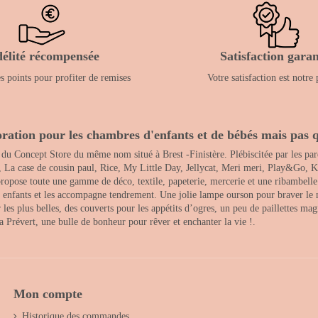
délité récompensée
Satisfaction garan
 points pour profiter de remises
Votre satisfaction est notre 
ration pour les chambres d'enfants et de bébés mais pas q
 du Concept Store du même nom situé à Brest -Finistère. Plébiscitée par les pare
, La case de cousin paul, Rice, My Little Day, Jellycat, Meri meri, Play&Go, K
opose toute une gamme de déco, textile, papeterie, mercerie et une ribambelle de
es enfants et les accompagne tendrement. Une jolie lampe ourson pour braver le 
s plus belles, des couverts pour les appétits d’ogres, un peu de paillettes magi
 la Prévert, une bulle de bonheur pour rêver et enchanter la vie !.
Mon compte
Historique des commandes