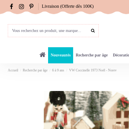
Livraison (Offerte dès 100€)
Nouveautés
Recherche par âge
Décorati
Accueil
Recherche par âge
6 à 9 ans
VW Coccinelle 1973 Noël - Norev