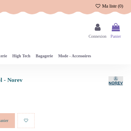
Ma liste (
0
)
Connexion
Panier
erie
High Tech
Bagagerie
Mode - Accessoires
l - Norev
panier