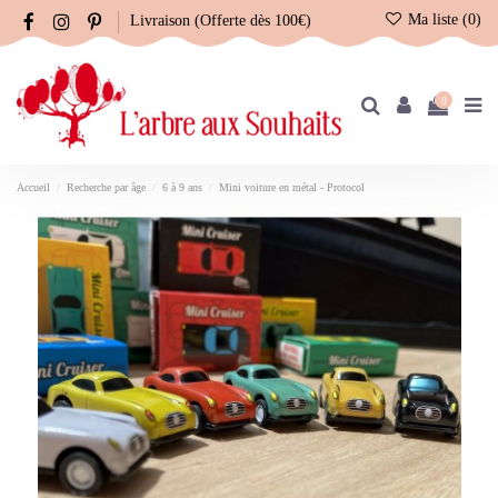
Ma liste (
0
)
Livraison (Offerte dès 100€)
0
Accueil
Recherche par âge
6 à 9 ans
Mini voiture en métal - Protocol