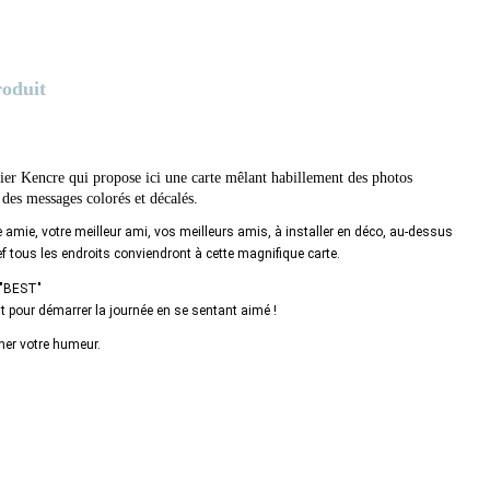
roduit
lier Kencre qui propose ici une carte mêlant habillement des photos
 des messages colorés et décalés.
e amie, votre meilleur ami, vos meilleurs amis, à installer en déco, au-dessus 
ef tous les endroits conviendront à cette magnifique carte.
 "BEST"
ut pour démarrer la journée en se sentant aimé !
cher votre humeur.