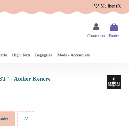
Ma liste (
0
)
Connexion
Panier
erie
High Tech
Bagagerie
Mode - Accessoires
ST" - Atelier Kencre
panier