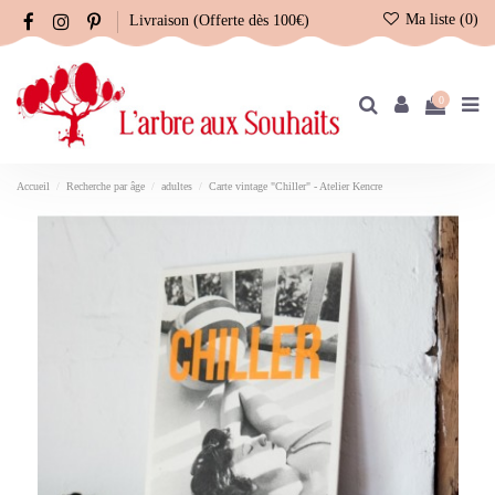
Ma liste (
0
)
Livraison (Offerte dès 100€)
0
Accueil
Recherche par âge
adultes
Carte vintage "Chiller" - Atelier Kencre