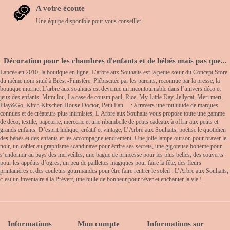
A votre écoute
Une équipe disponible pour vous conseiller
Décoration pour les chambres d'enfants et de bébés mais pas que...
Lancée en 2010, la boutique en ligne, L’arbre aux Souhaits est la petite sœur du Concept Store
du même nom situé à Brest -Finistère. Plébiscitée par les parents, reconnue par la presse, la
boutique internet L’arbre aux souhaits est devenue un incontournable dans l’univers déco et
jeux des enfants. Mimi lou, La case de cousin paul, Rice, My Little Day, Jellycat, Meri meri,
Play&Go, Kitch Kitschen House Doctor, Petit Pan… : à travers une multitude de marques
connues et de créateurs plus intimistes, L’Arbre aux Souhaits vous propose toute une gamme
de déco, textile, papeterie, mercerie et une ribambelle de petits cadeaux à offrir aux petits et
grands enfants. D’esprit ludique, créatif et vintage, L’Arbre aux Souhaits, poétise le quotidien
des bébés et des enfants et les accompagne tendrement. Une jolie lampe ourson pour braver le
noir, un cahier au graphisme scandinave pour écrire ses secrets, une gigoteuse bohème pour
s’endormir au pays des merveilles, une bague de princesse pour les plus belles, des couverts
pour les appétits d’ogres, un peu de paillettes magiques pour faire la fête, des fleurs
printanières et des couleurs gourmandes pour être faire rentrer le soleil : L’Arbre aux Souhaits,
c’est un inventaire à la Prévert, une bulle de bonheur pour rêver et enchanter la vie !.
Informations
Mon compte
Informations sur