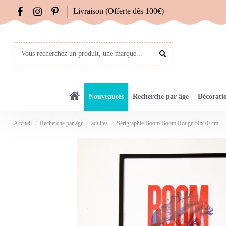
Livraison (Offerte dès 100€)
Nouveautés
Recherche par âge
Décorati
Accueil
Recherche par âge
adultes
Sérigraphie Boom Boom Rouge 50x70 cm