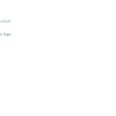
roduit
et Typo.