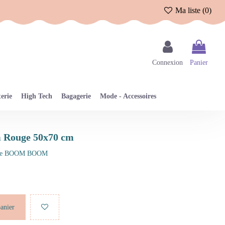
Ma liste (
0
)
Connexion
Panier
erie
High Tech
Bagagerie
Mode - Accessoires
m Rouge 50x70 cm
e
BOOM BOOM
panier