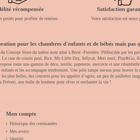
délité récompensée
Satisfaction garan
 points pour profiter de remises
Votre satisfaction est notre 
ration pour les chambres d'enfants et de bébés mais pas q
 du Concept Store du même nom situé à Brest -Finistère. Plébiscitée par les pare
, La case de cousin paul, Rice, My Little Day, Jellycat, Meri meri, Play&Go, K
opose toute une gamme de déco, textile, papeterie, mercerie et une ribambelle de
es enfants et les accompagne tendrement. Une jolie lampe ourson pour braver le 
s plus belles, des couverts pour les appétits d’ogres, un peu de paillettes magi
 la Prévert, une bulle de bonheur pour rêver et enchanter la vie !.
Mon compte
Historique des commandes
Mes avoirs
Identité