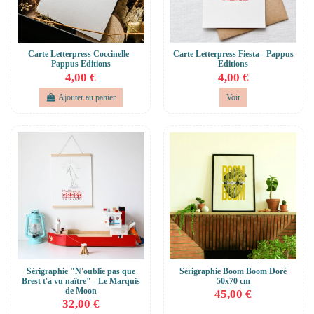
Carte Letterpress Coccinelle -
Carte Letterpress Fiesta - Pappus
Pappus Editions
Editions
4,00 €
4,00 €
Ajouter au panier
Voir
Sérigraphie "N'oublie pas que
Sérigraphie Boom Boom Doré
Brest t'a vu naître" - Le Marquis
50x70 cm
de Moon
45,00 €
32,00 €