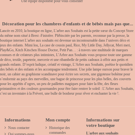
Une équipe disponible pour vous conseiller
Décoration pour les chambres d'enfants et de bébés mais pas que...
Lancée en 2010, la boutique en ligne, L’arbre aux Souhaits est la petite sœur du Concept Store
du même nom situé à Brest -Finistère. Plébiscitée par les parents, reconnue par la presse, la
boutique internet L’arbre aux souhaits est devenue un incontournable dans l’univers déco et
jeux des enfants. Mimi lou, La case de cousin paul, Rice, My Little Day, Jellycat, Meri meri,
Play&Go, Kitch Kitschen House Doctor, Petit Pan… : à travers une multitude de marques
connues et de créateurs plus intimistes, L’Arbre aux Souhaits vous propose toute une gamme
de déco, textile, papeterie, mercerie et une ribambelle de petits cadeaux à offrir aux petits et
grands enfants. D’esprit ludique, créatif et vintage, L’Arbre aux Souhaits, poétise le quotidien
des bébés et des enfants et les accompagne tendrement. Une jolie lampe ourson pour braver le
noir, un cahier au graphisme scandinave pour écrire ses secrets, une gigoteuse bohème pour
s’endormir au pays des merveilles, une bague de princesse pour les plus belles, des couverts
pour les appétits d’ogres, un peu de paillettes magiques pour faire la fête, des fleurs
printanières et des couleurs gourmandes pour être faire rentrer le soleil : L’Arbre aux Souhaits,
c’est un inventaire à la Prévert, une bulle de bonheur pour rêver et enchanter la vie !.
Informations
Mon compte
Informations sur
votre boutique
Nous contacter
Historique des
commandes
L'arbre aux souhaits
Qui sommes-nous