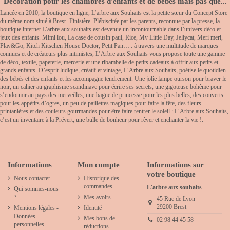
Décoration pour les chambres d'enfants et de bébés mais pas que...
Lancée en 2010, la boutique en ligne, L’arbre aux Souhaits est la petite sœur du Concept Store
du même nom situé à Brest -Finistère. Plébiscitée par les parents, reconnue par la presse, la
boutique internet L’arbre aux souhaits est devenue un incontournable dans l’univers déco et
jeux des enfants. Mimi lou, La case de cousin paul, Rice, My Little Day, Jellycat, Meri meri,
Play&Go, Kitch Kitschen House Doctor, Petit Pan… : à travers une multitude de marques
connues et de créateurs plus intimistes, L’Arbre aux Souhaits vous propose toute une gamme
de déco, textile, papeterie, mercerie et une ribambelle de petits cadeaux à offrir aux petits et
grands enfants. D’esprit ludique, créatif et vintage, L’Arbre aux Souhaits, poétise le quotidien
des bébés et des enfants et les accompagne tendrement. Une jolie lampe ourson pour braver le
noir, un cahier au graphisme scandinave pour écrire ses secrets, une gigoteuse bohème pour
s’endormir au pays des merveilles, une bague de princesse pour les plus belles, des couverts
pour les appétits d’ogres, un peu de paillettes magiques pour faire la fête, des fleurs
printanières et des couleurs gourmandes pour être faire rentrer le soleil : L’Arbre aux Souhaits,
c’est un inventaire à la Prévert, une bulle de bonheur pour rêver et enchanter la vie !.
Informations
Mon compte
Informations sur
votre boutique
Nous contacter
Historique des
commandes
L'arbre aux souhaits
Qui sommes-nous
?
Mes avoirs
45 Rue de Lyon
29200 Brest
Mentions légales -
Identité
Données
Mes bons de
02 98 44 45 58
personnelles
réductions