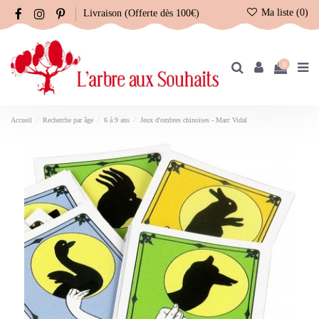
Ma liste (
0
)
Livraison (Offerte dès 100€)
0
Accueil
Recherche par âge
6 à 9 ans
Jeux d'ombres chinoises - Marc Vidal