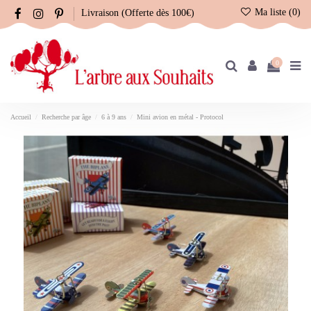
Ma liste (
0
)
Livraison (Offerte dès 100€)
0
Accueil
Recherche par âge
6 à 9 ans
Mini avion en métal - Protocol