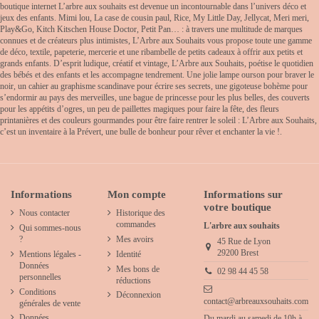
boutique internet L’arbre aux souhaits est devenue un incontournable dans l’univers déco et
jeux des enfants. Mimi lou, La case de cousin paul, Rice, My Little Day, Jellycat, Meri meri,
Play&Go, Kitch Kitschen House Doctor, Petit Pan… : à travers une multitude de marques
connues et de créateurs plus intimistes, L’Arbre aux Souhaits vous propose toute une gamme
de déco, textile, papeterie, mercerie et une ribambelle de petits cadeaux à offrir aux petits et
grands enfants. D’esprit ludique, créatif et vintage, L’Arbre aux Souhaits, poétise le quotidien
des bébés et des enfants et les accompagne tendrement. Une jolie lampe ourson pour braver le
noir, un cahier au graphisme scandinave pour écrire ses secrets, une gigoteuse bohème pour
s’endormir au pays des merveilles, une bague de princesse pour les plus belles, des couverts
pour les appétits d’ogres, un peu de paillettes magiques pour faire la fête, des fleurs
printanières et des couleurs gourmandes pour être faire rentrer le soleil : L’Arbre aux Souhaits,
c’est un inventaire à la Prévert, une bulle de bonheur pour rêver et enchanter la vie !.
Informations
Mon compte
Informations sur
votre boutique
Nous contacter
Historique des
commandes
L'arbre aux souhaits
Qui sommes-nous
?
Mes avoirs
45 Rue de Lyon
29200 Brest
Mentions légales -
Identité
Données
Mes bons de
02 98 44 45 58
personnelles
réductions
Conditions
Déconnexion
contact@arbreauxsouhaits.com
générales de vente
Données
Du mardi au samedi de 10h à