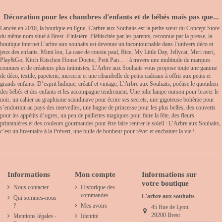
Décoration pour les chambres d'enfants et de bébés mais pas que...
Lancée en 2010, la boutique en ligne, L’arbre aux Souhaits est la petite sœur du Concept Store
du même nom situé à Brest -Finistère. Plébiscitée par les parents, reconnue par la presse, la
boutique internet L’arbre aux souhaits est devenue un incontournable dans l’univers déco et
jeux des enfants. Mimi lou, La case de cousin paul, Rice, My Little Day, Jellycat, Meri meri,
Play&Go, Kitch Kitschen House Doctor, Petit Pan… : à travers une multitude de marques
connues et de créateurs plus intimistes, L’Arbre aux Souhaits vous propose toute une gamme
de déco, textile, papeterie, mercerie et une ribambelle de petits cadeaux à offrir aux petits et
grands enfants. D’esprit ludique, créatif et vintage, L’Arbre aux Souhaits, poétise le quotidien
des bébés et des enfants et les accompagne tendrement. Une jolie lampe ourson pour braver le
noir, un cahier au graphisme scandinave pour écrire ses secrets, une gigoteuse bohème pour
s’endormir au pays des merveilles, une bague de princesse pour les plus belles, des couverts
pour les appétits d’ogres, un peu de paillettes magiques pour faire la fête, des fleurs
printanières et des couleurs gourmandes pour être faire rentrer le soleil : L’Arbre aux Souhaits,
c’est un inventaire à la Prévert, une bulle de bonheur pour rêver et enchanter la vie !.
Informations
Mon compte
Informations sur
votre boutique
Nous contacter
Historique des
commandes
L'arbre aux souhaits
Qui sommes-nous
?
Mes avoirs
45 Rue de Lyon
29200 Brest
Mentions légales -
Identité