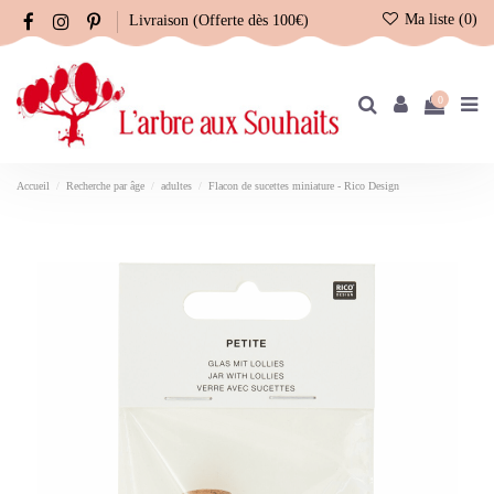
Ma liste (
0
)
Livraison (Offerte dès 100€)
0
Accueil
Recherche par âge
adultes
Flacon de sucettes miniature - Rico Design