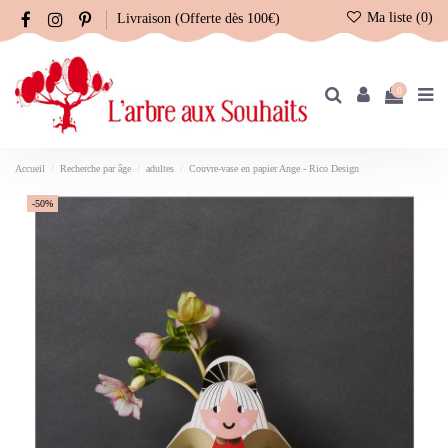
Ma liste (
0
)
Livraison (Offerte dès 100€)
0
Accueil
Recherche par âge
adultes
Couvre-vase en papier Ange - Rico Design
-50%