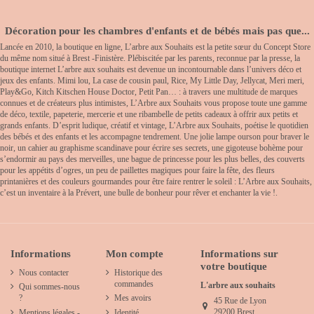
Décoration pour les chambres d'enfants et de bébés mais pas que...
Lancée en 2010, la boutique en ligne, L’arbre aux Souhaits est la petite sœur du Concept Store
du même nom situé à Brest -Finistère. Plébiscitée par les parents, reconnue par la presse, la
boutique internet L’arbre aux souhaits est devenue un incontournable dans l’univers déco et
jeux des enfants. Mimi lou, La case de cousin paul, Rice, My Little Day, Jellycat, Meri meri,
Play&Go, Kitch Kitschen House Doctor, Petit Pan… : à travers une multitude de marques
connues et de créateurs plus intimistes, L’Arbre aux Souhaits vous propose toute une gamme
de déco, textile, papeterie, mercerie et une ribambelle de petits cadeaux à offrir aux petits et
grands enfants. D’esprit ludique, créatif et vintage, L’Arbre aux Souhaits, poétise le quotidien
des bébés et des enfants et les accompagne tendrement. Une jolie lampe ourson pour braver le
noir, un cahier au graphisme scandinave pour écrire ses secrets, une gigoteuse bohème pour
s’endormir au pays des merveilles, une bague de princesse pour les plus belles, des couverts
pour les appétits d’ogres, un peu de paillettes magiques pour faire la fête, des fleurs
printanières et des couleurs gourmandes pour être faire rentrer le soleil : L’Arbre aux Souhaits,
c’est un inventaire à la Prévert, une bulle de bonheur pour rêver et enchanter la vie !.
Informations
Mon compte
Informations sur
votre boutique
Nous contacter
Historique des
commandes
L'arbre aux souhaits
Qui sommes-nous
?
Mes avoirs
45 Rue de Lyon
29200 Brest
Mentions légales -
Identité