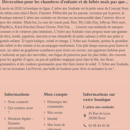
Décoration pour les chambres d'enfants et de bébés mais pas que...
Lancée en 2010, la boutique en ligne, L’arbre aux Souhaits est la petite sœur du Concept Store
du même nom situé à Brest -Finistère. Plébiscitée par les parents, reconnue par la presse, la
boutique internet L’arbre aux souhaits est devenue un incontournable dans l’univers déco et
jeux des enfants. Mimi lou, La case de cousin paul, Rice, My Little Day, Jellycat, Meri meri,
Play&Go, Kitch Kitschen House Doctor, Petit Pan… : à travers une multitude de marques
connues et de créateurs plus intimistes, L’Arbre aux Souhaits vous propose toute une gamme
de déco, textile, papeterie, mercerie et une ribambelle de petits cadeaux à offrir aux petits et
grands enfants. D’esprit ludique, créatif et vintage, L’Arbre aux Souhaits, poétise le quotidien
des bébés et des enfants et les accompagne tendrement. Une jolie lampe ourson pour braver le
noir, un cahier au graphisme scandinave pour écrire ses secrets, une gigoteuse bohème pour
s’endormir au pays des merveilles, une bague de princesse pour les plus belles, des couverts
pour les appétits d’ogres, un peu de paillettes magiques pour faire la fête, des fleurs
printanières et des couleurs gourmandes pour être faire rentrer le soleil : L’Arbre aux Souhaits,
c’est un inventaire à la Prévert, une bulle de bonheur pour rêver et enchanter la vie !.
Informations
Mon compte
Informations sur
votre boutique
Nous contacter
Historique des
commandes
L'arbre aux souhaits
Qui sommes-nous
?
Mes avoirs
45 Rue de Lyon
29200 Brest
Mentions légales -
Identité
Données
Mes bons de
02 98 44 45 58
personnelles
réductions