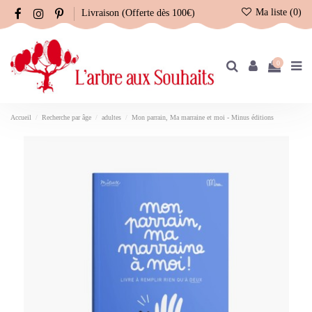
Ma liste (
0
)
Livraison (Offerte dès 100€)
0
Accueil
Recherche par âge
adultes
Mon parrain, Ma marraine et moi - Minus éditions