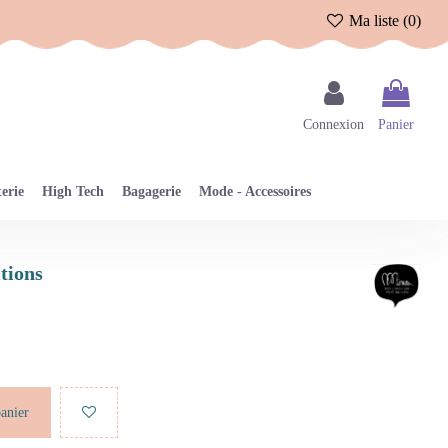
Ma liste (
0
)
Connexion
Panier
erie
High Tech
Bagagerie
Mode - Accessoires
itions
panier