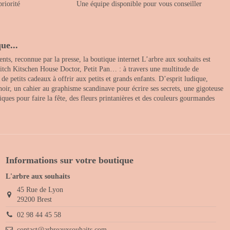
priorité
Une équipe disponible pour vous conseiller
ue...
nts, reconnue par la presse, la boutique internet L’arbre aux souhaits est
itch Kitschen House Doctor, Petit Pan… : à travers une multitude de
 petits cadeaux à offrir aux petits et grands enfants. D’esprit ludique,
noir, un cahier au graphisme scandinave pour écrire ses secrets, une gigoteuse
ques pour faire la fête, des fleurs printanières et des couleurs gourmandes
Informations sur votre boutique
L'arbre aux souhaits
45 Rue de Lyon
29200 Brest
02 98 44 45 58
contact@arbreauxsouhaits.com