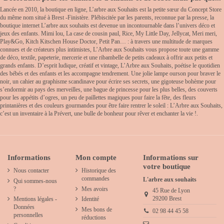
Lancée en 2010, la boutique en ligne, L’arbre aux Souhaits est la petite sœur du Concept Store
du même nom situé à Brest -Finistère. Plébiscitée par les parents, reconnue par la presse, la
boutique internet L’arbre aux souhaits est devenue un incontournable dans l’univers déco et
jeux des enfants. Mimi lou, La case de cousin paul, Rice, My Little Day, Jellycat, Meri meri,
Play&Go, Kitch Kitschen House Doctor, Petit Pan… : à travers une multitude de marques
connues et de créateurs plus intimistes, L’Arbre aux Souhaits vous propose toute une gamme
de déco, textile, papeterie, mercerie et une ribambelle de petits cadeaux à offrir aux petits et
grands enfants. D’esprit ludique, créatif et vintage, L’Arbre aux Souhaits, poétise le quotidien
des bébés et des enfants et les accompagne tendrement. Une jolie lampe ourson pour braver le
noir, un cahier au graphisme scandinave pour écrire ses secrets, une gigoteuse bohème pour
s’endormir au pays des merveilles, une bague de princesse pour les plus belles, des couverts
pour les appétits d’ogres, un peu de paillettes magiques pour faire la fête, des fleurs
printanières et des couleurs gourmandes pour être faire rentrer le soleil : L’Arbre aux Souhaits,
c’est un inventaire à la Prévert, une bulle de bonheur pour rêver et enchanter la vie !.
Informations
Mon compte
Informations sur
votre boutique
Nous contacter
Historique des
commandes
L'arbre aux souhaits
Qui sommes-nous
?
Mes avoirs
45 Rue de Lyon
29200 Brest
Mentions légales -
Identité
Données
Mes bons de
02 98 44 45 58
personnelles
réductions