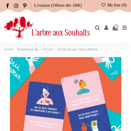
Ma liste (
0
)
Livraison (Offerte dès 100€)
0
Accueil
Recherche par âge
6 à 9 ans
Jeu Qui de nous - Minus Editions