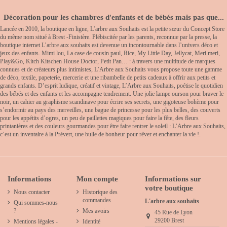
Décoration pour les chambres d'enfants et de bébés mais pas que...
Lancée en 2010, la boutique en ligne, L’arbre aux Souhaits est la petite sœur du Concept Store
du même nom situé à Brest -Finistère. Plébiscitée par les parents, reconnue par la presse, la
boutique internet L’arbre aux souhaits est devenue un incontournable dans l’univers déco et
jeux des enfants. Mimi lou, La case de cousin paul, Rice, My Little Day, Jellycat, Meri meri,
Play&Go, Kitch Kitschen House Doctor, Petit Pan… : à travers une multitude de marques
connues et de créateurs plus intimistes, L’Arbre aux Souhaits vous propose toute une gamme
de déco, textile, papeterie, mercerie et une ribambelle de petits cadeaux à offrir aux petits et
grands enfants. D’esprit ludique, créatif et vintage, L’Arbre aux Souhaits, poétise le quotidien
des bébés et des enfants et les accompagne tendrement. Une jolie lampe ourson pour braver le
noir, un cahier au graphisme scandinave pour écrire ses secrets, une gigoteuse bohème pour
s’endormir au pays des merveilles, une bague de princesse pour les plus belles, des couverts
pour les appétits d’ogres, un peu de paillettes magiques pour faire la fête, des fleurs
printanières et des couleurs gourmandes pour être faire rentrer le soleil : L’Arbre aux Souhaits,
c’est un inventaire à la Prévert, une bulle de bonheur pour rêver et enchanter la vie !.
Informations
Mon compte
Informations sur
votre boutique
Nous contacter
Historique des
commandes
L'arbre aux souhaits
Qui sommes-nous
?
Mes avoirs
45 Rue de Lyon
29200 Brest
Mentions légales -
Identité