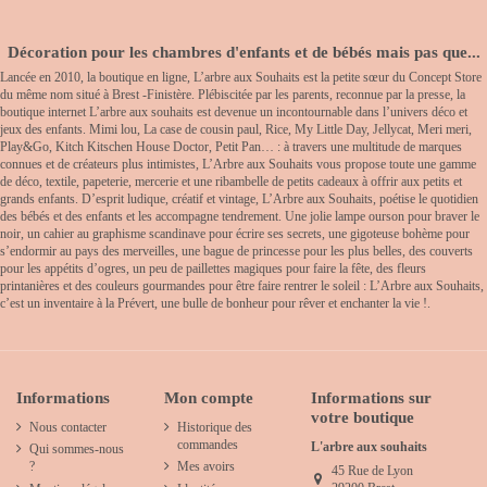
Décoration pour les chambres d'enfants et de bébés mais pas que...
Lancée en 2010, la boutique en ligne, L’arbre aux Souhaits est la petite sœur du Concept Store
du même nom situé à Brest -Finistère. Plébiscitée par les parents, reconnue par la presse, la
boutique internet L’arbre aux souhaits est devenue un incontournable dans l’univers déco et
jeux des enfants. Mimi lou, La case de cousin paul, Rice, My Little Day, Jellycat, Meri meri,
Play&Go, Kitch Kitschen House Doctor, Petit Pan… : à travers une multitude de marques
connues et de créateurs plus intimistes, L’Arbre aux Souhaits vous propose toute une gamme
de déco, textile, papeterie, mercerie et une ribambelle de petits cadeaux à offrir aux petits et
grands enfants. D’esprit ludique, créatif et vintage, L’Arbre aux Souhaits, poétise le quotidien
des bébés et des enfants et les accompagne tendrement. Une jolie lampe ourson pour braver le
noir, un cahier au graphisme scandinave pour écrire ses secrets, une gigoteuse bohème pour
s’endormir au pays des merveilles, une bague de princesse pour les plus belles, des couverts
pour les appétits d’ogres, un peu de paillettes magiques pour faire la fête, des fleurs
printanières et des couleurs gourmandes pour être faire rentrer le soleil : L’Arbre aux Souhaits,
c’est un inventaire à la Prévert, une bulle de bonheur pour rêver et enchanter la vie !.
Informations
Mon compte
Informations sur
votre boutique
Nous contacter
Historique des
commandes
L'arbre aux souhaits
Qui sommes-nous
?
Mes avoirs
45 Rue de Lyon