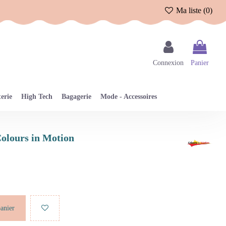
Ma liste (
0
)
Connexion
Panier
erie
High Tech
Bagagerie
Mode - Accessoires
 Colours in Motion
panier