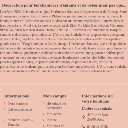
Décoration pour les chambres d'enfants et de bébés mais pas que...
Lancée en 2010, la boutique en ligne, L’arbre aux Souhaits est la petite sœur du Concept Store
du même nom situé à Brest -Finistère. Plébiscitée par les parents, reconnue par la presse, la
boutique internet L’arbre aux souhaits est devenue un incontournable dans l’univers déco et
jeux des enfants. Mimi lou, La case de cousin paul, Rice, My Little Day, Jellycat, Meri meri,
Play&Go, Kitch Kitschen House Doctor, Petit Pan… : à travers une multitude de marques
connues et de créateurs plus intimistes, L’Arbre aux Souhaits vous propose toute une gamme
de déco, textile, papeterie, mercerie et une ribambelle de petits cadeaux à offrir aux petits et
grands enfants. D’esprit ludique, créatif et vintage, L’Arbre aux Souhaits, poétise le quotidien
des bébés et des enfants et les accompagne tendrement. Une jolie lampe ourson pour braver le
noir, un cahier au graphisme scandinave pour écrire ses secrets, une gigoteuse bohème pour
s’endormir au pays des merveilles, une bague de princesse pour les plus belles, des couverts
pour les appétits d’ogres, un peu de paillettes magiques pour faire la fête, des fleurs
printanières et des couleurs gourmandes pour être faire rentrer le soleil : L’Arbre aux Souhaits,
c’est un inventaire à la Prévert, une bulle de bonheur pour rêver et enchanter la vie !.
Informations
Mon compte
Informations sur
votre boutique
Nous contacter
Historique des
commandes
L'arbre aux souhaits
Qui sommes-nous
?
Mes avoirs
45 Rue de Lyon
29200 Brest
Mentions légales -
Identité
Données
Mes bons de
02 98 44 45 58