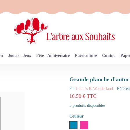
on
Jouets - Jeux
Fête - Anniversaire
Puériculture
Cuisine
Papet
Grande planche d'auto
Par
Lucia's K-Wonderland
Référen
10,50 € TTC
5 produits disponibles
Couleur
Bleu
Rose