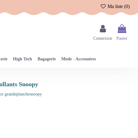
Ma liste (
0
)
Connexion
Panier
erie
High Tech
Bagagerie
Mode - Accessoires
collants Snoopy
ce
grandeplanchesnoopy