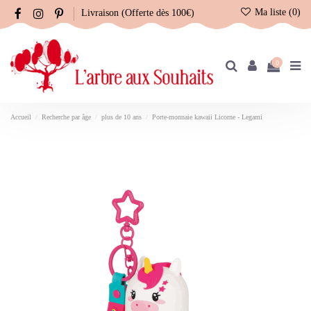
Ma liste (
0
)
Livraison (Offerte dès 100€)
0
Accueil
Recherche par âge
plus de 10 ans
Porte-monnaie kawaii Licorne - Legami