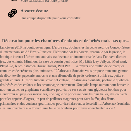
Votre satisfaction est notre priorité
A votre écoute
Une équipe disponible pour vous conseiller
Décoration pour les chambres d'enfants et de bébés mais pas que...
Lancée en 2010, la boutique en ligne, L’arbre aux Souhaits est la petite sœur du Concept Store
du même nom situé à Brest -Finistère. Plébiscitée par les parents, reconnue par la presse, la
boutique internet L’arbre aux souhaits est devenue un incontournable dans l’univers déco et
jeux des enfants. Mimi lou, La case de cousin paul, Rice, My Little Day, Jellycat, Meri meri,
Play&Go, Kitch Kitschen House Doctor, Petit Pan… : à travers une multitude de marques
connues et de créateurs plus intimistes, L’Arbre aux Souhaits vous propose toute une gamme
de déco, textile, papeterie, mercerie et une ribambelle de petits cadeaux à offrir aux petits et
grands enfants. D’esprit ludique, créatif et vintage, L’Arbre aux Souhaits, poétise le quotidien
des bébés et des enfants et les accompagne tendrement. Une jolie lampe ourson pour braver le
noir, un cahier au graphisme scandinave pour écrire ses secrets, une gigoteuse bohème pour
s’endormir au pays des merveilles, une bague de princesse pour les plus belles, des couverts
pour les appétits d’ogres, un peu de paillettes magiques pour faire la fête, des fleurs
printanières et des couleurs gourmandes pour être faire rentrer le soleil : L’Arbre aux Souhaits,
c’est un inventaire à la Prévert, une bulle de bonheur pour rêver et enchanter la vie !.