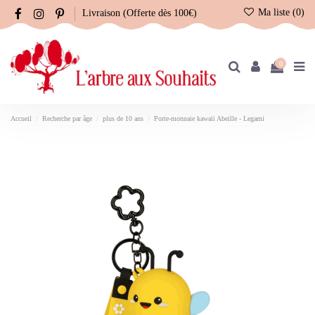
Ma liste (
0
)
Livraison (Offerte dès 100€)
0
Accueil
Recherche par âge
plus de 10 ans
Porte-monnaie kawaii Abeille - Legami