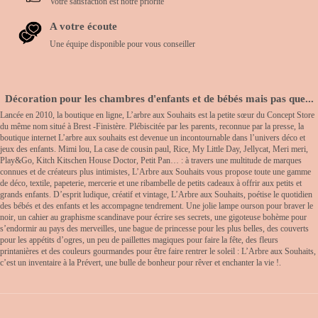
Votre satisfaction est notre priorité
A votre écoute
Une équipe disponible pour vous conseiller
Décoration pour les chambres d'enfants et de bébés mais pas que...
Lancée en 2010, la boutique en ligne, L’arbre aux Souhaits est la petite sœur du Concept Store
du même nom situé à Brest -Finistère. Plébiscitée par les parents, reconnue par la presse, la
boutique internet L’arbre aux souhaits est devenue un incontournable dans l’univers déco et
jeux des enfants. Mimi lou, La case de cousin paul, Rice, My Little Day, Jellycat, Meri meri,
Play&Go, Kitch Kitschen House Doctor, Petit Pan… : à travers une multitude de marques
connues et de créateurs plus intimistes, L’Arbre aux Souhaits vous propose toute une gamme
de déco, textile, papeterie, mercerie et une ribambelle de petits cadeaux à offrir aux petits et
grands enfants. D’esprit ludique, créatif et vintage, L’Arbre aux Souhaits, poétise le quotidien
des bébés et des enfants et les accompagne tendrement. Une jolie lampe ourson pour braver le
noir, un cahier au graphisme scandinave pour écrire ses secrets, une gigoteuse bohème pour
s’endormir au pays des merveilles, une bague de princesse pour les plus belles, des couverts
pour les appétits d’ogres, un peu de paillettes magiques pour faire la fête, des fleurs
printanières et des couleurs gourmandes pour être faire rentrer le soleil : L’Arbre aux Souhaits,
c’est un inventaire à la Prévert, une bulle de bonheur pour rêver et enchanter la vie !.