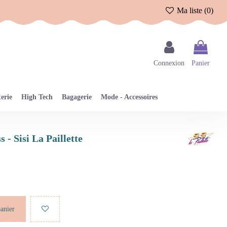
Ma liste (
0
)
Connexion
Panier
erie
High Tech
Bagagerie
Mode - Accessoires
s - Sisi La Paillette
panier