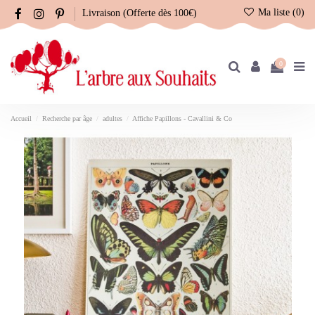
Ma liste (
0
)
Livraison (Offerte dès 100€)
0
Accueil
Recherche par âge
adultes
Affiche Papillons - Cavallini & Co