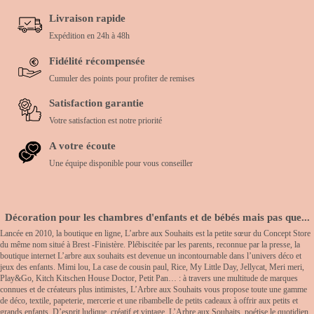
Livraison rapide
Expédition en 24h à 48h
Fidélité récompensée
Cumuler des points pour profiter de remises
Satisfaction garantie
Votre satisfaction est notre priorité
A votre écoute
Une équipe disponible pour vous conseiller
Décoration pour les chambres d'enfants et de bébés mais pas que...
Lancée en 2010, la boutique en ligne, L’arbre aux Souhaits est la petite sœur du Concept Store
du même nom situé à Brest -Finistère. Plébiscitée par les parents, reconnue par la presse, la
boutique internet L’arbre aux souhaits est devenue un incontournable dans l’univers déco et
jeux des enfants. Mimi lou, La case de cousin paul, Rice, My Little Day, Jellycat, Meri meri,
Play&Go, Kitch Kitschen House Doctor, Petit Pan… : à travers une multitude de marques
connues et de créateurs plus intimistes, L’Arbre aux Souhaits vous propose toute une gamme
de déco, textile, papeterie, mercerie et une ribambelle de petits cadeaux à offrir aux petits et
grands enfants. D’esprit ludique, créatif et vintage, L’Arbre aux Souhaits, poétise le quotidien