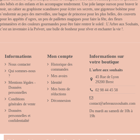
des bébés et des enfants et les accompagne tendrement. Une jolie lampe ourson pour braver le
noir, un cahier au graphisme scandinave pour écrire ses secrets, une gigoteuse bohème pour
s’endormir au pays des merveilles, une bague de princesse pour les plus belles, des couverts
pour les appétits d’ogres, un peu de paillettes magiques pour faire la fête, des fleurs
printanières et des couleurs gourmandes pour être faire rentrer le soleil : L’Arbre aux Souhaits,
c’est un inventaire à la Prévert, une bulle de bonheur pour rêver et enchanter la vie !.
Informations
Mon compte
Informations sur
votre boutique
Nous contacter
Historique des
commandes
L'arbre aux souhaits
Qui sommes-nous
?
Mes avoirs
45 Rue de Lyon
29200 Brest
Mentions légales -
Identité
Données
Mes bons de
02 98 44 45 58
personnelles
réductions
Conditions
Déconnexion
contact@arbreauxsouhaits.com
générales de vente
Données
Du mardi au samedi de 10h à
personnelles et
19h
confidentialité