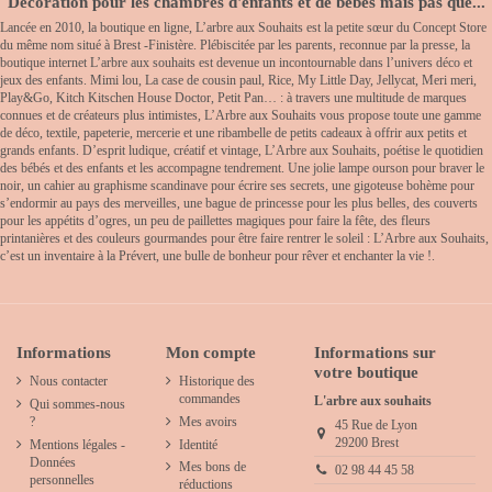
Décoration pour les chambres d'enfants et de bébés mais pas que...
Lancée en 2010, la boutique en ligne, L’arbre aux Souhaits est la petite sœur du Concept Store
du même nom situé à Brest -Finistère. Plébiscitée par les parents, reconnue par la presse, la
boutique internet L’arbre aux souhaits est devenue un incontournable dans l’univers déco et
jeux des enfants. Mimi lou, La case de cousin paul, Rice, My Little Day, Jellycat, Meri meri,
Play&Go, Kitch Kitschen House Doctor, Petit Pan… : à travers une multitude de marques
connues et de créateurs plus intimistes, L’Arbre aux Souhaits vous propose toute une gamme
de déco, textile, papeterie, mercerie et une ribambelle de petits cadeaux à offrir aux petits et
grands enfants. D’esprit ludique, créatif et vintage, L’Arbre aux Souhaits, poétise le quotidien
des bébés et des enfants et les accompagne tendrement. Une jolie lampe ourson pour braver le
noir, un cahier au graphisme scandinave pour écrire ses secrets, une gigoteuse bohème pour
s’endormir au pays des merveilles, une bague de princesse pour les plus belles, des couverts
pour les appétits d’ogres, un peu de paillettes magiques pour faire la fête, des fleurs
printanières et des couleurs gourmandes pour être faire rentrer le soleil : L’Arbre aux Souhaits,
c’est un inventaire à la Prévert, une bulle de bonheur pour rêver et enchanter la vie !.
Informations
Mon compte
Informations sur
votre boutique
Nous contacter
Historique des
commandes
L'arbre aux souhaits
Qui sommes-nous
?
Mes avoirs
45 Rue de Lyon
29200 Brest
Mentions légales -
Identité
Données
Mes bons de
02 98 44 45 58
personnelles
réductions