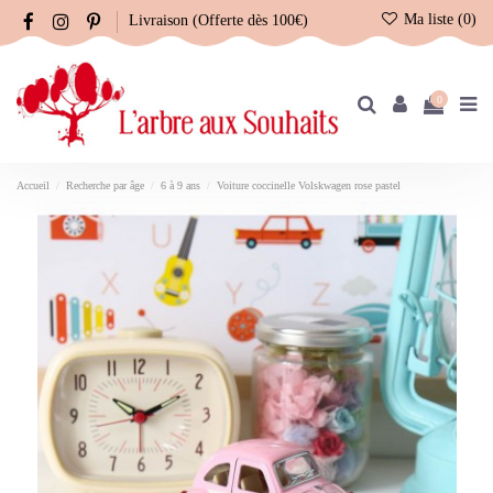
Ma liste (
0
)
Livraison (Offerte dès 100€)
0
Accueil
Recherche par âge
6 à 9 ans
Voiture coccinelle Volskwagen rose pastel