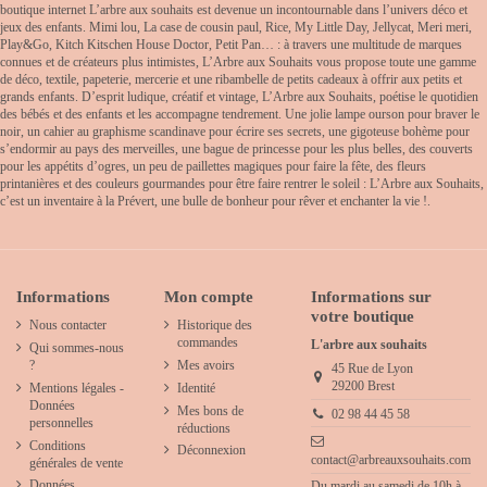
boutique internet L’arbre aux souhaits est devenue un incontournable dans l’univers déco et
jeux des enfants. Mimi lou, La case de cousin paul, Rice, My Little Day, Jellycat, Meri meri,
Play&Go, Kitch Kitschen House Doctor, Petit Pan… : à travers une multitude de marques
connues et de créateurs plus intimistes, L’Arbre aux Souhaits vous propose toute une gamme
de déco, textile, papeterie, mercerie et une ribambelle de petits cadeaux à offrir aux petits et
grands enfants. D’esprit ludique, créatif et vintage, L’Arbre aux Souhaits, poétise le quotidien
des bébés et des enfants et les accompagne tendrement. Une jolie lampe ourson pour braver le
noir, un cahier au graphisme scandinave pour écrire ses secrets, une gigoteuse bohème pour
s’endormir au pays des merveilles, une bague de princesse pour les plus belles, des couverts
pour les appétits d’ogres, un peu de paillettes magiques pour faire la fête, des fleurs
printanières et des couleurs gourmandes pour être faire rentrer le soleil : L’Arbre aux Souhaits,
c’est un inventaire à la Prévert, une bulle de bonheur pour rêver et enchanter la vie !.
Informations
Mon compte
Informations sur
votre boutique
Nous contacter
Historique des
commandes
L'arbre aux souhaits
Qui sommes-nous
?
Mes avoirs
45 Rue de Lyon
29200 Brest
Mentions légales -
Identité
Données
Mes bons de
02 98 44 45 58
personnelles
réductions
Conditions
Déconnexion
contact@arbreauxsouhaits.com
générales de vente
Données
Du mardi au samedi de 10h à