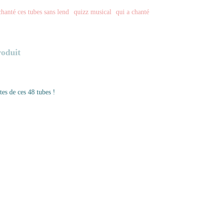
chanté ces tubes sans lend
quizz musical
qui a chanté
roduit
tes de ces 48 tubes !