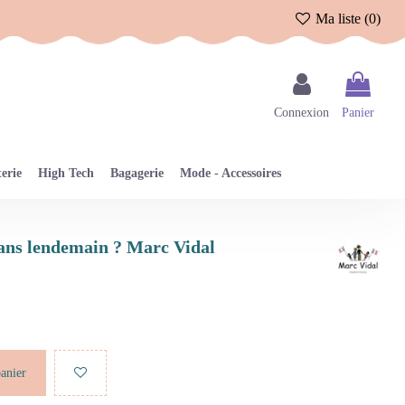
Ma liste (
0
)
Connexion
Panier
erie
High Tech
Bagagerie
Mode - Accessoires
 sans lendemain ? Marc Vidal
panier