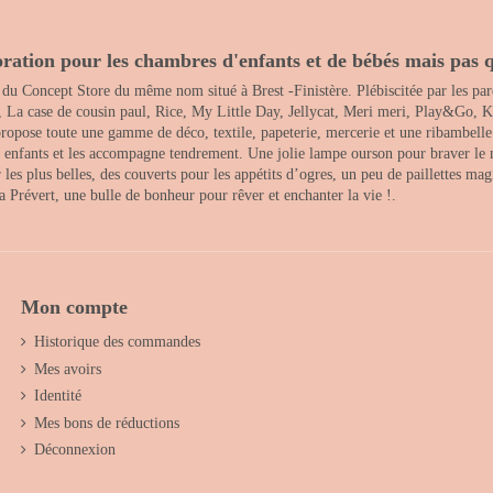
ration pour les chambres d'enfants et de bébés mais pas q
 du Concept Store du même nom situé à Brest -Finistère. Plébiscitée par les pare
, La case de cousin paul, Rice, My Little Day, Jellycat, Meri meri, Play&Go, K
opose toute une gamme de déco, textile, papeterie, mercerie et une ribambelle de
es enfants et les accompagne tendrement. Une jolie lampe ourson pour braver le 
s plus belles, des couverts pour les appétits d’ogres, un peu de paillettes magi
 la Prévert, une bulle de bonheur pour rêver et enchanter la vie !.
Mon compte
Historique des commandes
Mes avoirs
Identité
Mes bons de réductions
Déconnexion