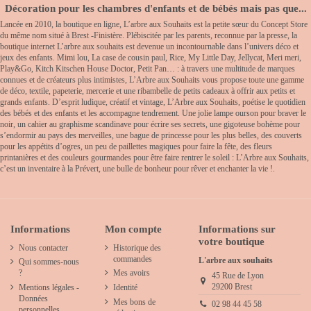
Décoration pour les chambres d'enfants et de bébés mais pas que...
Lancée en 2010, la boutique en ligne, L’arbre aux Souhaits est la petite sœur du Concept Store
du même nom situé à Brest -Finistère. Plébiscitée par les parents, reconnue par la presse, la
boutique internet L’arbre aux souhaits est devenue un incontournable dans l’univers déco et
jeux des enfants. Mimi lou, La case de cousin paul, Rice, My Little Day, Jellycat, Meri meri,
Play&Go, Kitch Kitschen House Doctor, Petit Pan… : à travers une multitude de marques
connues et de créateurs plus intimistes, L’Arbre aux Souhaits vous propose toute une gamme
de déco, textile, papeterie, mercerie et une ribambelle de petits cadeaux à offrir aux petits et
grands enfants. D’esprit ludique, créatif et vintage, L’Arbre aux Souhaits, poétise le quotidien
des bébés et des enfants et les accompagne tendrement. Une jolie lampe ourson pour braver le
noir, un cahier au graphisme scandinave pour écrire ses secrets, une gigoteuse bohème pour
s’endormir au pays des merveilles, une bague de princesse pour les plus belles, des couverts
pour les appétits d’ogres, un peu de paillettes magiques pour faire la fête, des fleurs
printanières et des couleurs gourmandes pour être faire rentrer le soleil : L’Arbre aux Souhaits,
c’est un inventaire à la Prévert, une bulle de bonheur pour rêver et enchanter la vie !.
Informations
Mon compte
Informations sur
votre boutique
Nous contacter
Historique des
commandes
L'arbre aux souhaits
Qui sommes-nous
?
Mes avoirs
45 Rue de Lyon
29200 Brest
Mentions légales -
Identité
Données
Mes bons de
02 98 44 45 58
personnelles