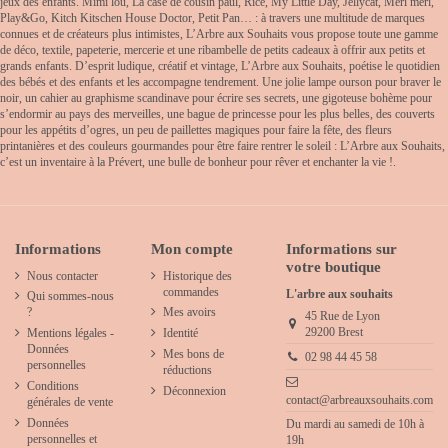
jeux des enfants. Mimi lou, La case de cousin paul, Rice, My Little Day, Jellycat, Meri meri,
Play&Go, Kitch Kitschen House Doctor, Petit Pan… : à travers une multitude de marques
connues et de créateurs plus intimistes, L’Arbre aux Souhaits vous propose toute une gamme
de déco, textile, papeterie, mercerie et une ribambelle de petits cadeaux à offrir aux petits et
grands enfants. D’esprit ludique, créatif et vintage, L’Arbre aux Souhaits, poétise le quotidien
des bébés et des enfants et les accompagne tendrement. Une jolie lampe ourson pour braver le
noir, un cahier au graphisme scandinave pour écrire ses secrets, une gigoteuse bohème pour
s’endormir au pays des merveilles, une bague de princesse pour les plus belles, des couverts
pour les appétits d’ogres, un peu de paillettes magiques pour faire la fête, des fleurs
printanières et des couleurs gourmandes pour être faire rentrer le soleil : L’Arbre aux Souhaits,
c’est un inventaire à la Prévert, une bulle de bonheur pour rêver et enchanter la vie !.
Informations
Mon compte
Informations sur
votre boutique
Nous contacter
Historique des
commandes
L'arbre aux souhaits
Qui sommes-nous
?
Mes avoirs
45 Rue de Lyon
29200 Brest
Mentions légales -
Identité
Données
Mes bons de
02 98 44 45 58
personnelles
réductions
Conditions
Déconnexion
contact@arbreauxsouhaits.com
générales de vente
Données
Du mardi au samedi de 10h à
personnelles et
19h