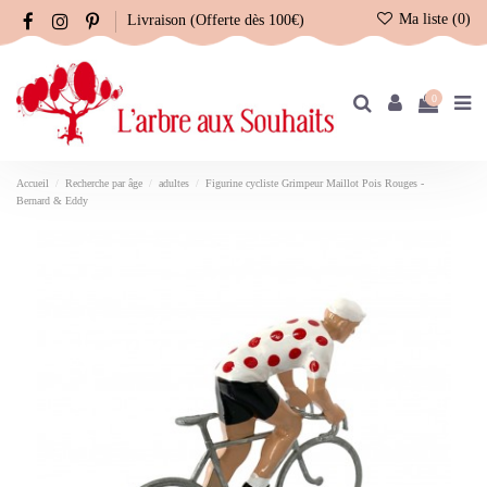
Ma liste (
0
)
Livraison (Offerte dès 100€)
0
Accueil
Recherche par âge
adultes
Figurine cycliste Grimpeur Maillot Pois Rouges -
Bernard & Eddy