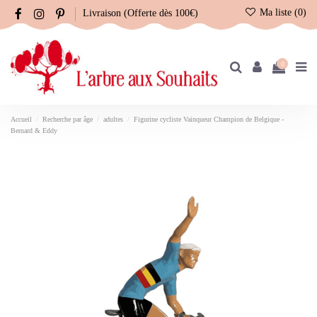
Ma liste (
0
)
Livraison (Offerte dès 100€)
0
Accueil
Recherche par âge
adultes
Figurine cycliste Vainqueur Champion de Belgique -
Bernard & Eddy