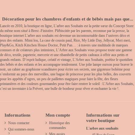
Décoration pour les chambres d'enfants et de bébés mais pas que...
Lancée en 2010, la boutique en ligne, L’arbre aux Souhaits est la petite sœur du Concept Store
du même nom situé à Brest -Finistère. Plébiscitée par les parents, reconnue par la presse, la
boutique internet L’arbre aux souhaits est devenue un incontournable dans l’univers déco et
jeux des enfants. Mimi lou, La case de cousin paul, Rice, My Little Day, Jellycat, Meri meri,
Play&Go, Kitch Kitschen House Doctor, Petit Pan… : à travers une multitude de marques
connues et de créateurs plus intimistes, L’Arbre aux Souhaits vous propose toute une gamme
de déco, textile, papeterie, mercerie et une ribambelle de petits cadeaux à offrir aux petits et
grands enfants. D’esprit ludique, créatif et vintage, L’Arbre aux Souhaits, poétise le quotidien
des bébés et des enfants et les accompagne tendrement. Une jolie lampe ourson pour braver le
noir, un cahier au graphisme scandinave pour écrire ses secrets, une gigoteuse bohème pour
s’endormir au pays des merveilles, une bague de princesse pour les plus belles, des couverts
pour les appétits d’ogres, un peu de paillettes magiques pour faire la fête, des fleurs
printanières et des couleurs gourmandes pour être faire rentrer le soleil : L’Arbre aux Souhaits,
c’est un inventaire à la Prévert, une bulle de bonheur pour rêver et enchanter la vie !.
Informations
Mon compte
Informations sur
votre boutique
Nous contacter
Historique des
commandes
L'arbre aux souhaits
Qui sommes-nous
?
Mes avoirs
45 Rue de Lyon